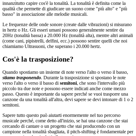
innanzitutto capire cos'è la tonalità. La tonalità è definita come la
qualità che permette di giudicare un suono come "più alto" e "più
basso" in associazione alle melodie musicali.
Le frequenze delle onde sonore (create dalle vibrazioni) si misurano
in hertz o Hz. Gli esseri umani possono generalmente sentire da
20Hz (tonalità bassa) a 20.000 Hz (tonalità alta), mentre altri animali
(come cani, pipistrelli, delfini, ecc.) possono sentire quelli che noi
chiamiamo Ultrasuoni, che superano i 20.000 hertz.
Cos'è la trasposizione?
Quando spostiamo un insieme di note verso l'alto o verso il basso,
stiamo trasponendo
. Durante la trasposizione si spostano le note
verso l'alto o verso il basso di
semitoni
, che sono l'intervallo più
piccolo tra due note e possono essere indicati anche come mezzo
passo. Questo è importante da sapere perché se vuoi trasporre una
canzone da una tonalità all'altra, devi sapere se devi intonare di 1 o 2
semitoni.
Sapere tutto questo può aiutarti enormemente nel tuo percorso
musicale perché, come detto all'inizio, se hai una canzone che stai
cercando di cantare o un progetto che stai producendo con un
campione nella tonalità sbagliata, il pitch-shifting è fondamentale per