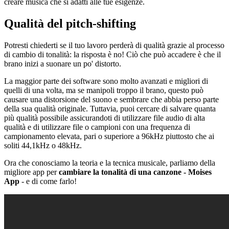
creare musica che si adatti alle tue esigenze.
Qualità del pitch-shifting
Potresti chiederti se il tuo lavoro perderà di qualità grazie al processo
di cambio di tonalità: la risposta è no! Ciò che può accadere è che il
brano inizi a suonare un po' distorto.
La maggior parte dei software sono molto avanzati e migliori di
quelli di una volta, ma se manipoli troppo il brano, questo può
causare una distorsione del suono e sembrare che abbia perso parte
della sua qualità originale. Tuttavia, puoi cercare di salvare quanta
più qualità possibile assicurandoti di utilizzare file audio di alta
qualità e di utilizzare file o campioni con una frequenza di
campionamento elevata, pari o superiore a 96kHz piuttosto che ai
soliti 44,1kHz o 48kHz.
Ora che conosciamo la teoria e la tecnica musicale, parliamo della
migliore app per
cambiare la tonalità di una canzone - Moises
App
- e di come farlo!