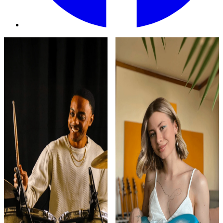
Play
Play
Isaiah Weatherspoon
Anastasia Pshokina
@isaiah.weatherspoon
@ana.pshokina