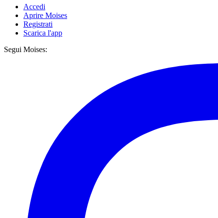
Accedi
Aprire Moises
Registrati
Scarica l'app
Segui Moises: