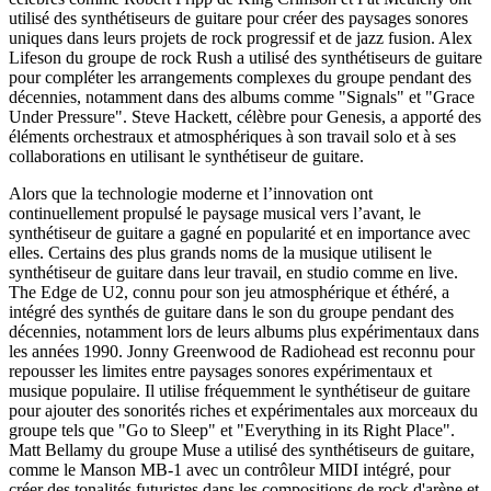
utilisé des synthétiseurs de guitare pour créer des paysages sonores
uniques dans leurs projets de rock progressif et de jazz fusion. Alex
Lifeson du groupe de rock Rush a utilisé des synthétiseurs de guitare
pour compléter les arrangements complexes du groupe pendant des
décennies, notamment dans des albums comme "Signals" et "Grace
Under Pressure". Steve Hackett, célèbre pour Genesis, a apporté des
éléments orchestraux et atmosphériques à son travail solo et à ses
collaborations en utilisant le synthétiseur de guitare.
Alors que la technologie moderne et l’innovation ont
continuellement propulsé le paysage musical vers l’avant, le
synthétiseur de guitare a gagné en popularité et en importance avec
elles. Certains des plus grands noms de la musique utilisent le
synthétiseur de guitare dans leur travail, en studio comme en live.
The Edge de U2, connu pour son jeu atmosphérique et éthéré, a
intégré des synthés de guitare dans le son du groupe pendant des
décennies, notamment lors de leurs albums plus expérimentaux dans
les années 1990. Jonny Greenwood de Radiohead est reconnu pour
repousser les limites entre paysages sonores expérimentaux et
musique populaire. Il utilise fréquemment le synthétiseur de guitare
pour ajouter des sonorités riches et expérimentales aux morceaux du
groupe tels que "Go to Sleep" et "Everything in its Right Place".
Matt Bellamy du groupe Muse a utilisé des synthétiseurs de guitare,
comme le Manson MB-1 avec un contrôleur MIDI intégré, pour
créer des tonalités futuristes dans les compositions de rock d'arène et