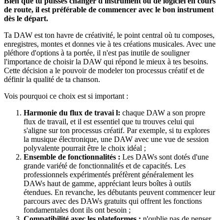
Bien que tu puisses changer d'instrument ou de logiciel en cours
de route, il est préférable de commencer avec le bon instrument
dès le départ.
Ta DAW est ton havre de créativité, le point central où tu composes,
enregistres, montes et donnes vie à tes créations musicales. Avec une
pléthore d'options à ta portée, il n'est pas inutile de souligner
l'importance de choisir la DAW qui répond le mieux à tes besoins.
Cette décision a le pouvoir de modeler ton processus créatif et de
définir la qualité de ta chanson.
Vois pourquoi ce choix est si important :
Harmonie du flux de travai l:
chaque DAW a son propre
flux de travail, et il est essentiel que tu trouves celui qui
s'aligne sur ton processus créatif. Par exemple, si tu explores
la musique électronique, une DAW avec une vue de session
polyvalente pourrait être le choix idéal ;
Ensemble de fonctionnalités :
Les DAWs sont dotés d'une
grande variété de fonctionnalités et de capacités. Les
professionnels expérimentés préfèrent généralement les
DAWs haut de gamme, appréciant leurs boîtes à outils
étendues. En revanche, les débutants peuvent commencer leur
parcours avec des DAWs gratuits qui offrent les fonctions
fondamentales dont ils ont besoin ;
Compatibilité avec les plateformes :
n'oublie pas de penser