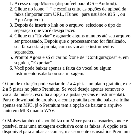
Acesse o app Moises (disponível para iOS e Android).
Clique no ícone “+” e escolha entre as opções de upload da
faixa (Importar com URL, iTunes - para usuários iOS -, ou
App Arquivos).
Depois de inserir o link ou o arquivo, selecione o tipo de
separação que você deseja fazer.
Clique em “Enviar” e aguarde alguns minutos até seu arquivo
ser processado. Depois que o processamento for finalizado,
sua faixa estará pronta, com os vocais e instrumentos
separados.
Pronto! Agora é só clicar no ícone de “Configurações” e, em
seguida, “Exportar”.
Você pode baixar apenas a faixa do vocal ou algum
instrumento isolado ou sua mixagem.
O tipo de extração pode variar de 2 a 4 pistas no plano gratuito, e de
2 a 5 pistas no plano Premium. Se você deseja apenas remover o
vocal da música, escolha a opção 2 pistas (vocais e instrumental).
Para o download do arquivo, a conta gratuita permite baixar a trilha
apenas em MP3, já o Premium tem a opção de baixar o arquivo
tanto em MP3 quanto WAV.
O Moises também disponibiliza um Mixer para os usuários, onde é
possível criar uma mixagem exclusiva com as faixas. A opção está
disponível para ambas as contas, mas somente os usuários Premium