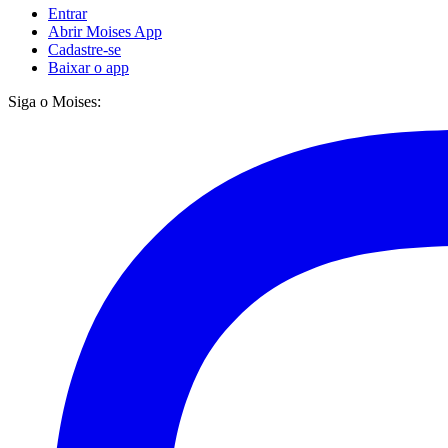
Entrar
Abrir Moises App
Cadastre-se
Baixar o app
Siga o Moises: