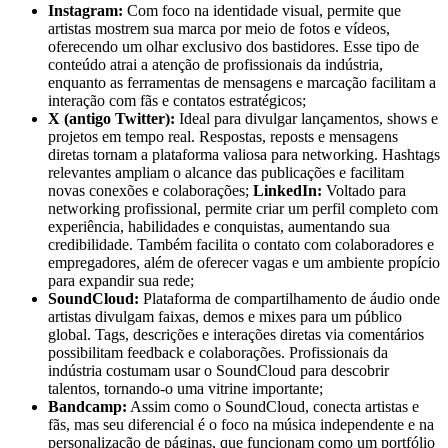
Instagram:
Com foco na identidade visual, permite que
artistas mostrem sua marca por meio de fotos e vídeos,
oferecendo um olhar exclusivo dos bastidores. Esse tipo de
conteúdo atrai a atenção de profissionais da indústria,
enquanto as ferramentas de mensagens e marcação facilitam a
interação com fãs e contatos estratégicos;
X (antigo Twitter):
Ideal para divulgar lançamentos, shows e
projetos em tempo real. Respostas, reposts e mensagens
diretas tornam a plataforma valiosa para networking. Hashtags
relevantes ampliam o alcance das publicações e facilitam
novas conexões e colaborações;
LinkedIn:
Voltado para
networking profissional, permite criar um perfil completo com
experiência, habilidades e conquistas, aumentando sua
credibilidade. Também facilita o contato com colaboradores e
empregadores, além de oferecer vagas e um ambiente propício
para expandir sua rede;
SoundCloud:
Plataforma de compartilhamento de áudio onde
artistas divulgam faixas, demos e mixes para um público
global. Tags, descrições e interações diretas via comentários
possibilitam feedback e colaborações. Profissionais da
indústria costumam usar o SoundCloud para descobrir
talentos, tornando-o uma vitrine importante;
Bandcamp:
Assim como o SoundCloud, conecta artistas e
fãs, mas seu diferencial é o foco na música independente e na
personalização de páginas, que funcionam como um portfólio