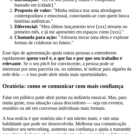
baseado em [cidade]."
Proposta de valor:
"Minha música traz uma abordagem
contemporânea e emocional, conectando-se com quem busca
histórias autênticas."
Diferencial:
"Meu último lançamento teve [xxx] streams no
primeiro mês, e já me apresentei em espaços como [xxx]."
Chamada para ação:
"Adoraria trocar uma ideia e explorar
formas de colaborar no futuro."
Esse tipo de apresentação ajuda outras pessoas a entenderem
rapidamente
quem você é, o que faz e por que seu trabalho é
relevante
. Se o seu
pitch
for convincente, a pessoa pode se
interessar por uma parceria ou, no mínimo, te indicar para alguém da
rede dela — e isso pode abrir ainda mais oportunidades.
Oratória: como se comunicar com mais confiança
Falar em público pode abrir portas na indústria musical. Mas, para
muita gente, essa situação causa desconforto — seja em eventos,
reuniões ou até em conversas individuais mais formais.
A boa notícia é que oratória não é um talento inato, e sim uma
habilidade que pode ser desenvolvida. Melhorar sua comunicação
fortalece seu networking, aumenta sua confiança e ajuda a transmitir