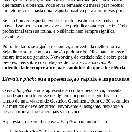
que fazem a diferença. Pode levar semanas ou meses para receber
um retorno, mas basta uma resposta positiva para abrir novas portas.
Se não houver resposta, evite o erro de insistir com e-mails em
massa. Isso pode soar invasivo e até prejudicar sua reputação. Cada
profissional tem sua rotina, e o silêncio nem sempre significa
desinteresse.
Por outro lado, se alguém responder, aproveite da melhor forma.
Seja direto sobre como a conexão pode ser benéfica para ambos e
mostre interesse genuíno. Networking de verdade não é sobre pedir
favores, mas sobre criar relações de troca e colaboração.
A
autenticidade sempre abre mais caminhos do que a insistência.
Elevator pitch
: sua apresentação rápida e impactante
O
elevator pitch
é uma apresentação curta e persuasiva, pensada
para despertar o interesse de alguém em poucos segundos — o
tempo de uma viagem de elevador. Geralmente dura de 30 segundos
a 2 minutos e deve ser direto, envolvente e instigante, deixando a
pessoa curiosa para saber mais sobre você.
Aqui está um exemplo de
elevator pitch
para um músico:
Introdução:
"Oi, eu sou [nome], cantor e compositor