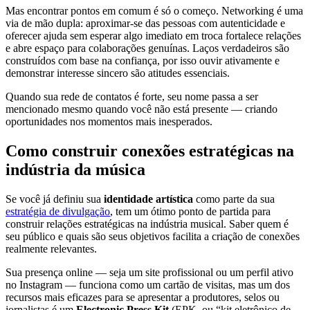
Mas encontrar pontos em comum é só o começo. Networking é uma
via de mão dupla: aproximar-se das pessoas com autenticidade e
oferecer ajuda sem esperar algo imediato em troca fortalece relações
e abre espaço para colaborações genuínas. Laços verdadeiros são
construídos com base na confiança, por isso ouvir ativamente e
demonstrar interesse sincero são atitudes essenciais.
Quando sua rede de contatos é forte, seu nome passa a ser
mencionado mesmo quando você não está presente — criando
oportunidades nos momentos mais inesperados.
Como construir conexões estratégicas na
indústria da música
Se você já definiu sua
identidade artística
como parte da sua
estratégia de divulgação
, tem um ótimo ponto de partida para
construir relações estratégicas na indústria musical. Saber quem é
seu público e quais são seus objetivos facilita a criação de conexões
realmente relevantes.
Sua presença online — seja um site profissional ou um perfil ativo
no Instagram — funciona como um cartão de visitas, mas um dos
recursos mais eficazes para se apresentar a produtores, selos ou
jornalistas é um
Electronic Press Kit
(EPK, ou “kit eletrônico de