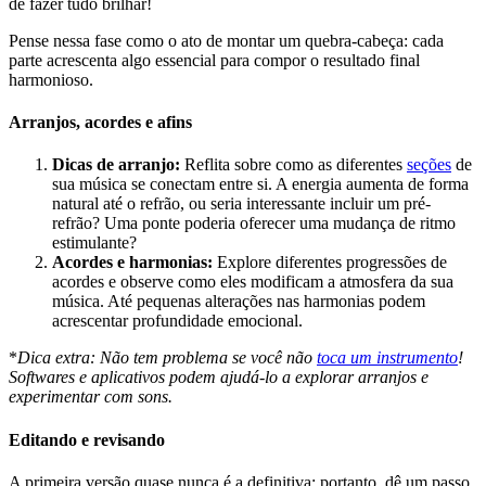
de fazer tudo brilhar!
Pense nessa fase como o ato de montar um quebra-cabeça: cada
parte acrescenta algo essencial para compor o resultado final
harmonioso.
Arranjos, acordes e afins
Dicas de arranjo:
Reflita sobre como as diferentes
seções
de
sua música se conectam entre si. A energia aumenta de forma
natural até o refrão, ou seria interessante incluir um pré-
refrão? Uma ponte poderia oferecer uma mudança de ritmo
estimulante?
Acordes e harmonias:
Explore diferentes progressões de
acordes e observe como eles modificam a atmosfera da sua
música. Até pequenas alterações nas harmonias podem
acrescentar profundidade emocional.
*
Dica extra:
Não tem problema se você não
toca um instrumento
!
Softwares e aplicativos podem ajudá-lo a explorar arranjos e
experimentar com sons.
Editando e revisando
A primeira versão quase nunca é a definitiva; portanto, dê um passo