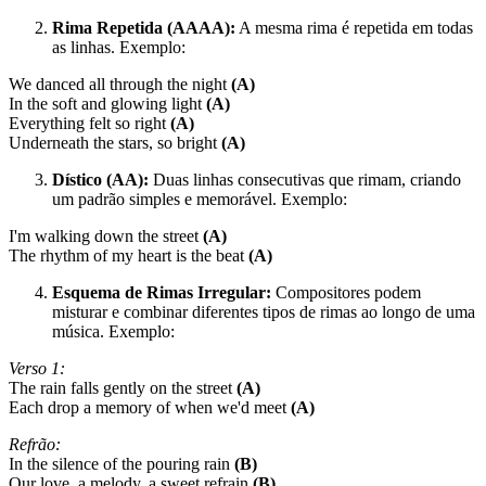
Rima Repetida (AAAA):
A mesma rima é repetida em todas
as linhas. Exemplo:
We danced all through the night
(A)
In the soft and glowing light
(A)
Everything felt so right
(A)
Underneath the stars, so bright
(A)
Dístico (AA):
Duas linhas consecutivas que rimam, criando
um padrão simples e memorável. Exemplo:
I'm walking down the street
(A)
The rhythm of my heart is the beat
(A)
Esquema de Rimas Irregular:
Compositores podem
misturar e combinar diferentes tipos de rimas ao longo de uma
música. Exemplo:
Verso 1:
The rain falls gently on the street
(A)
Each drop a memory of when we'd meet
(A)
Refrão:
In the silence of the pouring rain
(B)
Our love, a melody, a sweet refrain
(B)