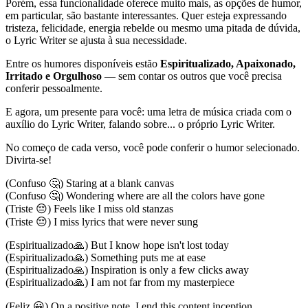
Porém, essa funcionalidade oferece muito mais, as opções de humor,
em particular, são bastante interessantes. Quer esteja expressando
tristeza, felicidade, energia rebelde ou mesmo uma pitada de dúvida,
o Lyric Writer se ajusta à sua necessidade.
Entre os humores disponíveis estão
Espiritualizado, Apaixonado,
Irritado e Orgulhoso
— sem contar os outros que você precisa
conferir pessoalmente.
E agora, um presente para você: uma letra de música criada com o
auxílio do Lyric Writer, falando sobre... o próprio Lyric Writer.
No começo de cada verso, você pode conferir o humor selecionado.
Divirta-se!
(Confuso 🤔) Staring at a blank canvas
(Confuso 🤔) Wondering where are all the colors have gone
(Triste 😔) Feels like I miss old stanzas
(Triste 😔) I miss lyrics that were never sung
(Espiritualizado🙏) But I know hope isn't lost today
(Espiritualizado🙏) Something puts me at ease
(Espiritualizado🙏) Inspiration is only a few clicks away
(Espiritualizado🙏) I am not far from my masterpiece
(Feliz 😀) On a positive note, I end this content inception