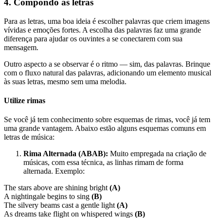
4. Compondo as letras
Para as letras, uma boa ideia é escolher palavras que criem imagens
vívidas e emoções fortes. A escolha das palavras faz uma grande
diferença para ajudar os ouvintes a se conectarem com sua
mensagem.
Outro aspecto a se observar é o ritmo — sim, das palavras. Brinque
com o fluxo natural das palavras, adicionando um elemento musical
às suas letras, mesmo sem uma melodia.
Utilize rimas
Se você já tem conhecimento sobre esquemas de rimas, você já tem
uma grande vantagem. Abaixo estão alguns esquemas comuns em
letras de música:
Rima Alternada (ABAB):
Muito empregada na criação de
músicas, com essa técnica, as linhas rimam de forma
alternada. Exemplo:
The stars above are shining bright
(A)
A nightingale begins to sing
(B)
The silvery beams cast a gentle light
(A)
As dreams take flight on whispered wings
(B)