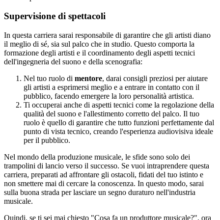
Supervisione di spettacoli
In questa carriera sarai responsabile di garantire che gli artisti diano
il meglio di sé, sia sul palco che in studio. Questo comporta la
formazione degli artisti e il coordinamento degli aspetti tecnici
dell'ingegneria del suono e della scenografia:
Nel tuo ruolo di
mentore
, darai consigli preziosi per aiutare
gli artisti a esprimersi meglio e a entrare in contatto con il
pubblico, facendo emergere la loro personalità artistica.
Ti occuperai anche di aspetti tecnici come la regolazione della
qualità del suono e l'allestimento corretto del palco. Il tuo
ruolo è quello di garantire che tutto funzioni perfettamente dal
punto di vista tecnico, creando l'esperienza audiovisiva ideale
per il pubblico.
Nel mondo della produzione musicale, le sfide sono solo dei
trampolini di lancio verso il successo. Se vuoi intraprendere questa
carriera, preparati ad affrontare gli ostacoli, fidati del tuo istinto e
non smettere mai di cercare la conoscenza. In questo modo, sarai
sulla buona strada per lasciare un segno duraturo nell'industria
musicale.
Quindi, se ti sei mai chiesto "Cosa fa un produttore musicale?", ora