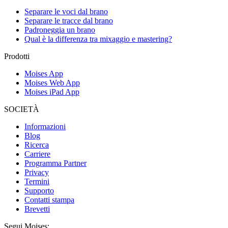
Separare le voci dal brano
Separare le tracce dal brano
Padroneggia un brano
Qual è la differenza tra mixaggio e mastering?
Prodotti
Moises App
Moises Web App
Moises iPad App
SOCIETÀ
Informazioni
Blog
Ricerca
Carriere
Programma Partner
Privacy
Termini
Supporto
Contatti stampa
Brevetti
Segui Moises: