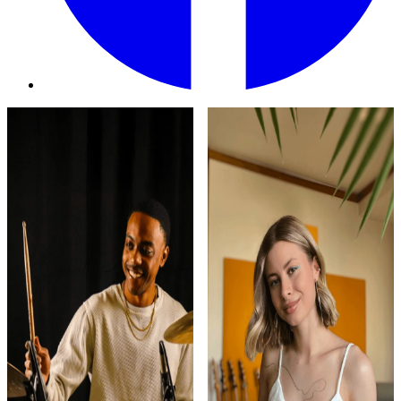
Play
Play
Isaiah Weatherspoon
Anastasia Pshokina