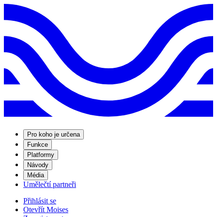
Pro koho je určena
Funkce
Platformy
Návody
Média
Umělečtí partneři
Přihlásit se
Otevřít Moises