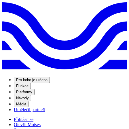
Pro koho je určena
Funkce
Platformy
Návody
Média
Umělečtí partneři
Přihlásit se
Otevřít Moises