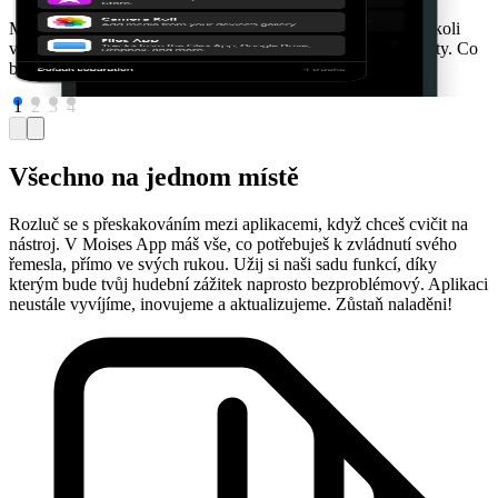
n
Můžeš nahrát jakoukoli skladbu z tvojí knihovny nebo jakoukoli
veřejnou URL. Podporovány jsou různé audio a video formáty. Co
by mohlo být jednodušší?
1
2
3
4
Všechno na jednom místě
Rozluč se s přeskakováním mezi aplikacemi, když chceš cvičit na
nástroj. V Moises App máš vše, co potřebuješ k zvládnutí svého
řemesla, přímo ve svých rukou. Užij si naši sadu funkcí, díky
kterým bude tvůj hudební zážitek naprosto bezproblémový. Aplikaci
neustále vyvíjíme, inovujeme a aktualizujeme. Zůstaň naladěni!