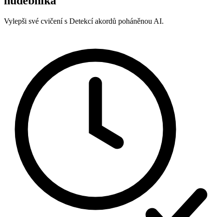
hudebníka
Vylepši své cvičení s Detekcí akordů poháněnou AI.