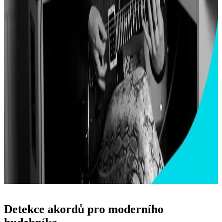
Sophie Burrell
Kytaristka, zpěvačka, skladatelka a učitelka s online kolektivním
sledováním přesahujícím 1,6 milionu
Detekce akordů pro moderního