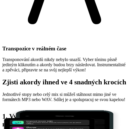
Transpozice v reálném čase
Transponování akordů nikdy nebylo snazší. Vyber tóninu písně
jediným kliknutím a akordy budou brzy následovat. Instrumentalisté
a zpěváci, připravte se na svůj nejlepší výkon!
Zjisti akordy ihned ve 4 snadných krocích
Jednotlivé stopy nebo celý mix si můžeš stáhnout mimo jiné ve
formátech MP3 nebo WAV. Sdílej je a spolupracuj se svou kapelou!
1. Vyber si svou oblíbenou skladbu a
nahraj ji
M