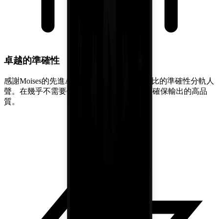
卓越的準確性
感謝Moises的先進AI技術，您可以以無與倫比的準確性分軌人
聲。在幾乎不需要付出任何努力的情況下，確保輸出的高品
質。