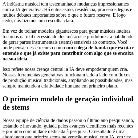
A indústria musical tem testemunhado mudanças impressionantes
com a IA generativa. Há entusiasmo, resistência, processos legais e
muitos debates importantes sobre o que o futuro reserva. E logo
cedo, nós fizemos uma escolha clara.
Em vez de treinar modelos gigantescos para gerar músicas inteiras,
focamos na real necessidade dos músicos e produtores: a habilidade
de gerar partes instrumentais (stems) sensíveis ao contexto. Você
pode pensar nesse recurso como
um colega de banda que escuta e
entende o que já existe para contribuir com algo que se encaixa
na sua ideia
.
Isso reflete nossa crença central: a IA deve empoderar quem cria.
Nossas ferramentas generativas funcionam lado a lado com fluxos
de produção musical tradicionais, ampliando as possibilidades, mas
sempre mantendo a criatividade humana em primeiro plano.
O primeiro modelo de geração individual
de stems
Nossa equipe de ciência de dados passou o último ano pesquisando,
testando e inovando, guiada pelos avanços científicos mais recentes
e por uma comunidade dedicada à pesquisa. O resultado é uma
abordagem que prioriza stems na geração musical com IA, em vez