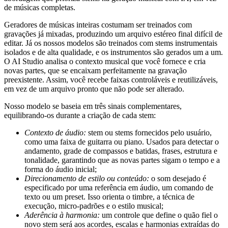
de músicas completas.
Geradores de músicas inteiras costumam ser treinados com
gravações já mixadas, produzindo um arquivo estéreo final difícil de
editar. Já os nossos modelos são treinados com stems instrumentais
isolados e de alta qualidade, e os instrumentos são gerados um a um.
O AI Studio analisa o contexto musical que você fornece e cria
novas partes, que se encaixam perfeitamente na gravação
preexistente. Assim, você recebe faixas controláveis e reutilizáveis,
em vez de um arquivo pronto que não pode ser alterado.
Nosso modelo se baseia em três sinais complementares,
equilibrando-os durante a criação de cada stem:
Contexto de áudio:
stem ou stems fornecidos pelo usuário,
como uma faixa de guitarra ou piano. Usados para detectar o
andamento, grade de compassos e batidas, frases, estrutura e
tonalidade, garantindo que as novas partes sigam o tempo e a
forma do áudio inicial;
Direcionamento de estilo ou conteúdo:
o som desejado é
especificado por uma referência em áudio, um comando de
texto ou um preset. Isso orienta o timbre, a técnica de
execução, micro-padrões e o estilo musical;
Aderência à harmonia:
um controle que define o quão fiel o
novo stem será aos acordes, escalas e harmonias extraídas do