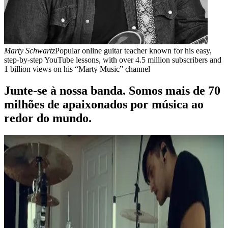
Renato Faleiro
Educador e guitarrista profissional há ma
 his easy,
anos. Criador do curso de música "Você Pode Tocar".
bscribers and
Junte-se à nossa banda. Somos mais de 70
milhões de apaixonados por música ao
redor do mundo.