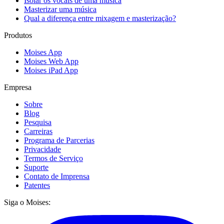
Isolar os vocais de uma música
Masterizar uma música
Qual a diferença entre mixagem e masterização?
Produtos
Moises App
Moises Web App
Moises iPad App
Empresa
Sobre
Blog
Pesquisa
Carreiras
Programa de Parcerias
Privacidade
Termos de Serviço
Suporte
Contato de Imprensa
Patentes
Siga o Moises: