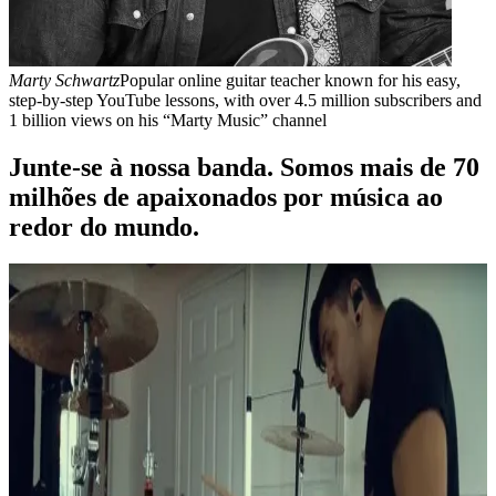
Renato Faleiro
Edu
opular online guitar teacher known for his easy,
anos. Criador do 
ube lessons, with over 4.5 million subscribers and
on his “Marty Music” channel
Junte-se à nossa banda. Somos mais de 70
milhões de apaixonados por música ao
redor do mundo.