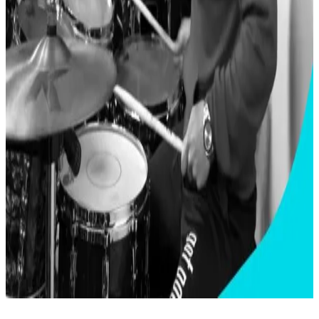
Jerrod “J-Rod” Sullivan
Baterista, arranjador e produtor que já se apresentou com Smokey
Robinson, Kirk Whalum, Jidenna, entre outros