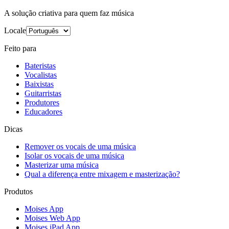
A solução criativa para quem faz música
Locale
Feito para
Bateristas
Vocalistas
Baixistas
Guitarristas
Produtores
Educadores
Dicas
Remover os vocais de uma música
Isolar os vocais de uma música
Masterizar uma música
Qual a diferença entre mixagem e masterização?
Produtos
Moises App
Moises Web App
Moises iPad App