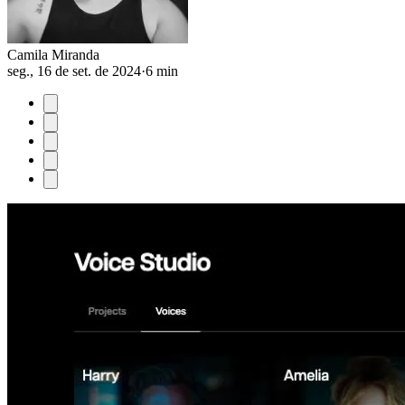
Camila Miranda
seg., 16 de set. de 2024
·
6 min