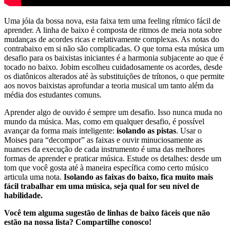
Uma jóia da bossa nova, esta faixa tem uma feeling rítmico fácil de
aprender. A linha de baixo é composta de ritmos de meia nota sobre
mudanças de acordes ricas e relativamente complexas. As notas do
contrabaixo em si não são complicadas. O que torna esta música um
desafio para os baixistas iniciantes é a harmonia subjacente ao que é
tocado no baixo. Jobim escolheu cuidadosamente os acordes, desde
os diatônicos alterados até às substituições de trítonos, o que permite
aos novos baixistas aprofundar a teoria musical um tanto além da
média dos estudantes comuns.
Aprender algo de ouvido é sempre um desafio. Isso nunca muda no
mundo da música. Mas, como em qualquer desafio, é possível
avançar da forma mais inteligente:
isolando as pistas
. Usar o
Moises para “decompor” as faixas e ouvir minuciosamente as
nuances da execução de cada instrumento é uma das melhores
formas de aprender e praticar música. Estude os detalhes: desde um
tom que você gosta até à maneira específica como certo músico
articula uma nota.
Isolando as faixas do baixo, fica muito mais
fácil trabalhar em uma música, seja qual for seu nível de
habilidade.
Você tem alguma sugestão de linhas de baixo fáceis que não
estão na nossa lista? Compartilhe conosco!