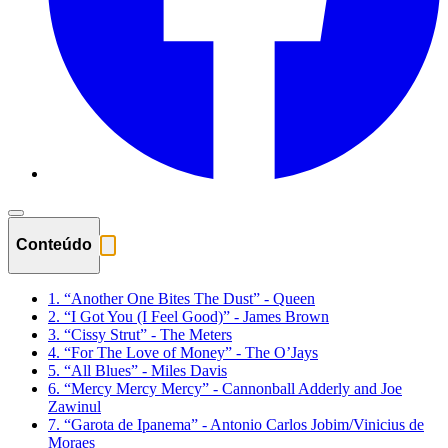
Conteúdo
1. “Another One Bites The Dust” - Queen
2. “I Got You (I Feel Good)” - James Brown
3. “Cissy Strut” - The Meters
4. “For The Love of Money” - The O’Jays
5. “All Blues” - Miles Davis
6. “Mercy Mercy Mercy” - Cannonball Adderly and Joe
Zawinul
7. “Garota de Ipanema” - Antonio Carlos Jobim/Vinicius de
Moraes