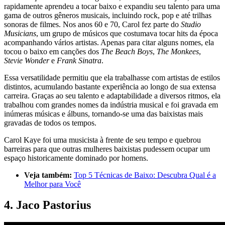
rapidamente aprendeu a tocar baixo e expandiu seu talento para uma
gama de outros gêneros musicais, incluindo rock, pop e até trilhas
sonoras de filmes. Nos anos 60 e 70, Carol fez parte do
Studio
Musicians
, um grupo de músicos que costumava tocar hits da época
acompanhando vários artistas. Apenas para citar alguns nomes, ela
tocou o baixo em canções dos
The Beach Boys
,
The Monkees
,
Stevie Wonder
e
Frank Sinatra
.
Essa versatilidade permitiu que ela trabalhasse com artistas de estilos
distintos, acumulando bastante experiência ao longo de sua extensa
carreira. Graças ao seu talento e adaptabilidade a diversos ritmos, ela
trabalhou com grandes nomes da indústria musical e foi gravada em
inúmeras músicas e álbuns, tornando-se uma das baixistas mais
gravadas de todos os tempos.
Carol Kaye foi uma musicista à frente de seu tempo e quebrou
barreiras para que outras mulheres baixistas pudessem ocupar um
espaço historicamente dominado por homens.
Veja também:
Top 5 Técnicas de Baixo: Descubra Qual é a
Melhor para Você
4. Jaco Pastorius