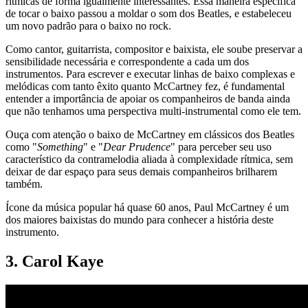
rítmicas de forma igualmente interessantes. Essa maneira específica
de tocar o baixo passou a moldar o som dos Beatles, e estabeleceu
um novo padrão para o baixo no rock.
Como cantor, guitarrista, compositor e baixista, ele soube preservar a
sensibilidade necessária e correspondente a cada um dos
instrumentos. Para escrever e executar linhas de baixo complexas e
melódicas com tanto êxito quanto McCartney fez, é fundamental
entender a importância de apoiar os companheiros de banda ainda
que não tenhamos uma perspectiva multi-instrumental como ele tem.
Ouça com atenção o baixo de McCartney em clássicos dos Beatles
como "
Something
" e "
Dear Prudence
" para perceber seu uso
característico da contramelodia aliada à complexidade rítmica, sem
deixar de dar espaço para seus demais companheiros brilharem
também.
Ícone da música popular há quase 60 anos, Paul McCartney é um
dos maiores baixistas do mundo para conhecer a história deste
instrumento.
3. Carol Kaye