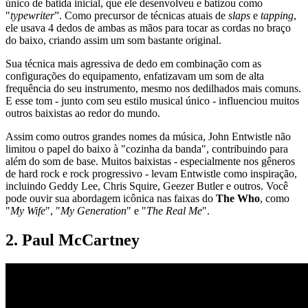
único de batida inicial, que ele desenvolveu e batizou como
"
typewriter
”. Como precursor de técnicas atuais de
slaps
e
tapping
,
ele usava 4 dedos de ambas as mãos para tocar as cordas no braço
do baixo, criando assim um som bastante original.
Sua técnica mais agressiva de dedo em combinação com as
configurações do equipamento, enfatizavam um som de alta
frequência do seu instrumento, mesmo nos dedilhados mais comuns.
E esse tom - junto com seu estilo musical único - influenciou muitos
outros baixistas ao redor do mundo.
Assim como outros grandes nomes da música, John Entwistle não
limitou o papel do baixo à "cozinha da banda", contribuindo para
além do som de base. Muitos baixistas - especialmente nos gêneros
de hard rock e rock progressivo - levam Entwistle como inspiração,
incluindo Geddy Lee, Chris Squire, Geezer Butler e outros. Você
pode ouvir sua abordagem icônica nas faixas do
The Who
, como
"
My Wife
", "
My Generation
" e "
The Real Me
".
2. Paul McCartney