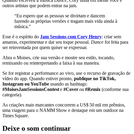
Quando escreveu a música
Dance
, Cory tinha em mente você e
outros artistas que podem entrar na jam.
“Eu espero que as pessoas se divirtam e dancem
fazendo as próprias versões e tragam mais vida ainda à
música.”
Esse é o espírito do
Jam Sessions com Cory Henry
: criar sem
amarras, experimentar e dar seu toque pessoal.
Dance
foi feita para
ser reinventada por quem quiser se expressar.
Abra o Moises, crie sua versão e mostre seu estilo, tocando,
remixando ou reinterpretando a faixa à sua maneira.
Se for registrar a performance ao vivo, use o recurso de gravação de
vídeo do app. Quando estiver pronto,
publique no TikTok,
Instagram ou YouTube
usando as hashtags:
#MoisesJamSessionsContest
e
#Cover
ou
#Remix
(conforme sua
categoria).
As criações mais marcantes concorrem a US$ 50 mil em prêmios,
uma viagem para o NAMM Show e destaque em um outdoor na
Times Square.
Deixe o som continuar