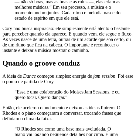
— não só boas, mas as boas e as ruins —, elas criam as
melhores músicas.” Em seu processo, a música e o
momento andam juntos. Cada ritmo e melodia nasce do
estado de espírito em que ele está.
Cory não busca inspiração: ele simplesmente está atento o bastante
para perceber quando ela aparece. E quando vem, ele segue o fluxo.
Às vezes nasce de uma letra, outras de um acorde que soa certo, ou
de um ritmo que fica na cabeça. O importante é reconhecer o
instante e deixar a música mostrar o caminho.
Quando o groove conduz
A ideia de
Dance
começou simples: energia de
jam session
. Foi esse
o ponto de partida de Cory.
“Essa é uma colaboração do Moises Jam Sessions, e eu
quero tocar. Quero dançar.”
Então, ele acelerou o andamento e deixou as ideias fluírem. O
Rhodes e o piano começaram a conversar, trocando frases que
definiam o clima da faixa.
“O Rhodes soa como uma base mais aveludada. O
piano vai jogando pequenos detalhes por cima. É uma