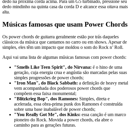
dedo na próxima corda acima. Para um G5 turbinado, pressione seu
dedo mindinho na quinta casa da corda D e alcance essa oitava mais
alta.
Músicas famosas que usam Power Chords
Os power chords de guitarra geralmente estão por trás daqueles
clássicos da música que cantamos no carro ou em shows. Apesar de
simples, eles têm um impacto que moldou o som do Rock n’ Roll.
Aqui vai uma lista de algumas músicas famosas com power chords:
"Smells Like Teen Spirit", do Nirvana:
é o hino de uma
geração, cuja energia crua e angústia são marcadas pelas suas
simples progressões de power chords;
"Iron Man", do Black Sabbath:
a definição de heavy metal
vem acompanhada dos poderosos power chords que
compõem essa faixa monumental;
"Blitzkrieg Bop", dos Ramones:
Simples, direta e
acelerada, essa obra-prima punk dos Ramones é construída
sobre uma base inabalável de power chords;
"You Really Got Me", dos Kinks:
essa canção é um marco
pioneiro do Rock. Movida a power chords, ela abre o
caminho para as gerações futuras.