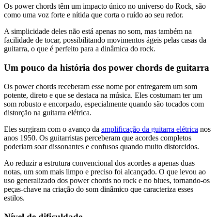
Os power chords têm um impacto único no universo do Rock, são
como uma voz forte e nítida que corta o ruído ao seu redor.
A simplicidade deles não está apenas no som, mas também na
facilidade de tocar, possibilitando movimentos ágeis pelas casas da
guitarra, o que é perfeito para a dinâmica do rock.
Um pouco da história dos power chords de guitarra
Os power chords receberam esse nome por entregarem um som
potente, direto e que se destaca na música. Eles costumam ter um
som robusto e encorpado, especialmente quando são tocados com
distorção na guitarra elétrica.
Eles surgiram com o avanço da
amplificação da guitarra elétrica
nos
anos 1950. Os guitarristas perceberam que acordes completos
poderiam soar dissonantes e confusos quando muito distorcidos.
Ao reduzir a estrutura convencional dos acordes a apenas duas
notas, um som mais limpo e preciso foi alcançado. O que levou ao
uso generalizado dos power chords no rock e no blues, tornando-os
peças-chave na criação do som dinâmico que caracteriza esses
estilos.
Nível de dificuldade