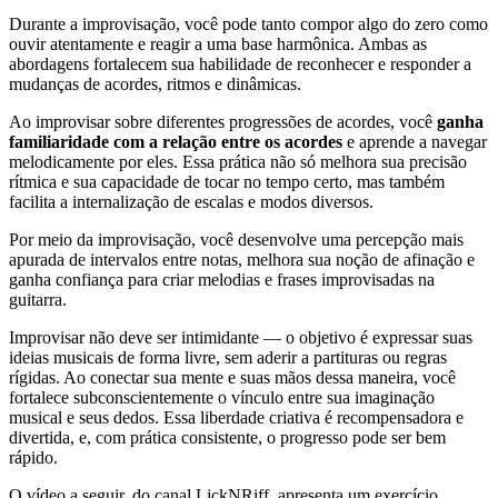
Durante a improvisação, você pode tanto compor algo do zero como
ouvir atentamente e reagir a uma base harmônica. Ambas as
abordagens fortalecem sua habilidade de reconhecer e responder a
mudanças de acordes, ritmos e dinâmicas.
Ao improvisar sobre diferentes progressões de acordes, você
ganha
familiaridade com a relação entre os acordes
e aprende a navegar
melodicamente por eles. Essa prática não só melhora sua precisão
rítmica e sua capacidade de tocar no tempo certo, mas também
facilita a internalização de escalas e modos diversos.
Por meio da improvisação, você desenvolve uma percepção mais
apurada de intervalos entre notas, melhora sua noção de afinação e
ganha confiança para criar melodias e frases improvisadas na
guitarra.
Improvisar não deve ser intimidante — o objetivo é expressar suas
ideias musicais de forma livre, sem aderir a partituras ou regras
rígidas. Ao conectar sua mente e suas mãos dessa maneira, você
fortalece subconscientemente o vínculo entre sua imaginação
musical e seus dedos. Essa liberdade criativa é recompensadora e
divertida, e, com prática consistente, o progresso pode ser bem
rápido.
O vídeo a seguir, do canal LickNRiff, apresenta um exercício