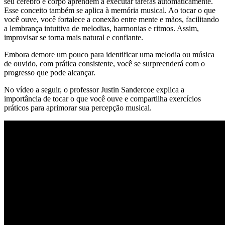
seu cérebro e corpo aprendem a executar tarefas automaticamente.
Esse conceito também se aplica à memória musical. Ao tocar o que
você ouve, você fortalece a conexão entre mente e mãos, facilitando
a lembrança intuitiva de melodias, harmonias e ritmos. Assim,
improvisar se torna mais natural e confiante.
Embora demore um pouco para identificar uma melodia ou música
de ouvido, com prática consistente, você se surpreenderá com o
progresso que pode alcançar.
No vídeo a seguir, o professor Justin Sandercoe explica a
importância de tocar o que você ouve e compartilha exercícios
práticos para aprimorar sua percepção musical.