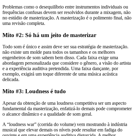
Problemas como o desequilíbrio entre instrumentos individuais ou
frequências confusas devem ser resolvidos durante a mixagem, não
no estúdio de masterização. A masterização é o polimento final, não
uma revisão completa.
Mito #2: Só há um jeito de masterizar
Todo som é único e assim deve ser sua estratégia de masterização.
não existe um molde para todos os tamanhos e os melhores
engenheiros de som sabem bem disso. Cada faixa exige uma
abordagem personalizada que considere o gênero, a visão do artista
e a experiência auditiva pretendida. Uma faixa dançante, por
exemplo, exigirá um toque diferente de uma música acústica
delicada.
Mito #3: Loudness é tudo
Apesar da obtenção de uma loudness competitiva ser um aspecto
fundamental da masterização, enfatizá-lo demais pode comprometer
o alcance dinâmico e a qualidade de som geral.
A “loudness war” (corrida do volume) vem mostrando à indústria
musical que elevar demais os níveis pode resultar em fadiga do
ouvinte e em uma experiência auditiva distorcida. A melhor