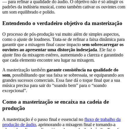
— para refinar a qualidade do áudio. O objetivo não é só atingir os
padrões da indústria musical, como também cativar os ouvintes com
um som equilibrado e polido.
Entendendo o verdadeiro objetivo da masterização
O processo de pós-produção vai muito além de simples aspectos,
como o ajuste de loudness. Trata-se de refinar a faixa dinâmica para
garantir que a mixagem final cause impacto
sem sobrecarregar os
ouvintes ao apresentar uma distorção indesejada
. Ele faz o
ajuste fino da mixagem estéreo, aumentando a clareza e garantindo
que cada elemento encontre seu lugar na mixagem.
A masterização também
garante consistência na qualidade do
som
, possibilitando que sua faixa se sobressaia, se equiparando aos
grandes sucessos comerciais. Essa fase dá o toque final que a sua
música precisa para sair do “soando bem” para o “soando
excepcional”.
Como a masterização se encaixa na cadeia de
produção
A masterização é o passo final e essencial no
fluxo de trabalho da
produção de áudio
, aprimorando a mixagem final e tornando-a