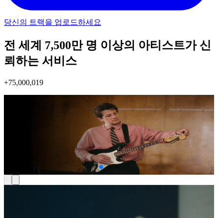
당신의 트랙을 업로드하세요
전 세계 7,500만 명 이상의 아티스트가 신
뢰하는 서비스
+
75,000,021
Charlie Puth
Eloy Casagrande
Cory Henry
Moises의 아티스트 겸 Chief Music Officer
Slipknot 드러머
멀티 인스트루멘탈리스트, 5회 그래미상 수상자
"저는 수년간 저만의 창작 과정에서 Moises를 사용해 왔습니
"평생을 기다려 온 제품입니다. Moises가 10년, 15년 더 일찍 나
"곡이 막 시작되는 단계에서도 Moises로 스템을 생성하고 베이
다. Moises는 아티스트들이 배우고, 탐구하고, 아이디어를 실
왔더라면, 제 삶이 훨씬 더 편했을 거예요."
스 파트를 만드는 등 다양한 창의적인 방식으로 활용하고 있어
현할 수 있도록 돕기 위해 만들어졌습니다."
요."
Microsoft Store Awards 2025
Apple이 선정한 올해의 iPad 앱
2025 Apple Design Awards 파이널리스트
Play Store '개인 성장 부문' 올해의 베스
최우수 음악 앱
트 앱