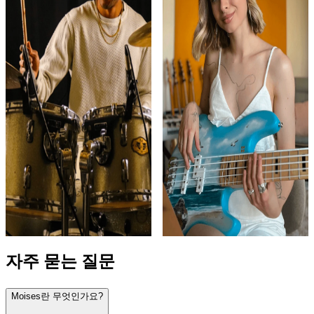
Play
Play
Isaiah Weatherspoon
Anastasia Pshokina
@isaiah.weatherspoon
@ana.pshokina
자주 묻는 질문
Moises란 무엇인가요?