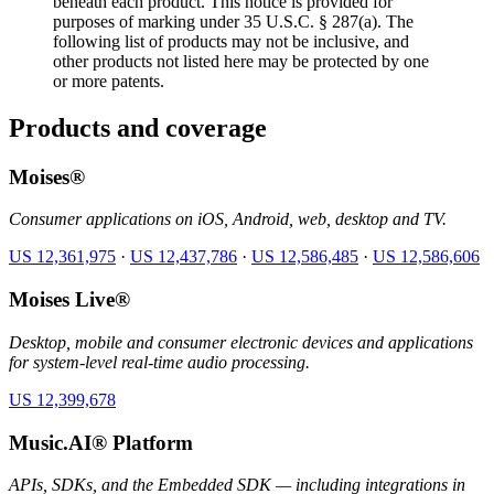
beneath each product. This notice is provided for
purposes of marking under 35 U.S.C. § 287(a). The
following list of products may not be inclusive, and
other products not listed here may be protected by one
or more patents.
Products and coverage
Moises®
Consumer applications on iOS, Android, web, desktop and TV.
US 12,361,975
·
US 12,437,786
·
US 12,586,485
·
US 12,586,606
Moises Live®
Desktop, mobile and consumer electronic devices and applications
for system-level real-time audio processing.
US 12,399,678
Music.AI® Platform
APIs, SDKs, and the Embedded SDK — including integrations in