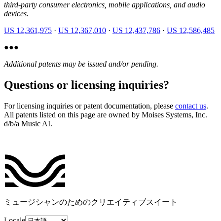
third-party consumer electronics, mobile applications, and audio
devices.
US 12,361,975
·
US 12,367,010
·
US 12,437,786
·
US 12,586,485
●
●
●
Additional patents may be issued and/or pending.
Questions or licensing inquiries?
For licensing inquiries or patent documentation, please
contact us
.
All patents listed on this page are owned by Moises Systems, Inc.
d/b/a Music AI.
ミュージシャンのためのクリエイティブスイート
Locale