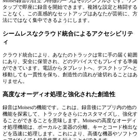
Moises録音の目立つ特徴の一つはそのシンプルさです。ワン
タップで即座に録音を開始できます。複雑な設定と格闘する
ことなく、この直感的なセットアップはあなたが芸術に、方
法にではなく集中できるようにします。
シームレスなクラウド統合によるアクセシビリテ
ィ
クラウド統合により、あなたのトラックは常に手の届く範囲
にあり、安全に保管され、どのデバイスでもプレイする準備
ができています。電話からタブレットへ、デスクトップへと
移動しても一貫性を保ち、創造性の流れが途切れることはあ
りません。
高度なオーディオ処理と強化された創造性
録音はMoisesの機能です。これは、録音後にアプリ内の他の
機能を探索して、トラックをさらにカスタマイズし、強化す
ることができることを意味します。Moisesの高度なオーディ
オ処理機能は、ボーカルと楽器の分離、キーとコード検出な
どを迅速に処理します。これにより、高価な機器やソフトウ