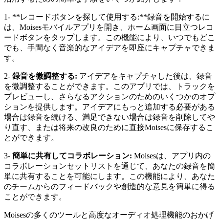
1- **レコードボタンを探して使用する:**録音を開始するに
は、Moisesモバイルアプリを開き、ホーム画面に目立つレコ
ードボタンをタップします。この機能により、いつでもどこ
でも、手間なく音楽的なアイデアを即座にキャプチャできま
す。
2-
録音を微調整する:
アイデアをキャプチャした後は、録音
を微調整することができます。このアプリでは、トラックを
プレビューし、さらなるアクションのためのいくつかのオプ
ションを提供します。アイデアにもっと追加する必要がある
場合は録音を続ける、満足できない場合は録音を削除してや
り直す、または将来の改良のために直接Moisesに保存するこ
とができます。
3-
簡単に共有してコラボレーション:
Moisesは、アプリ内の
コラボレーションセットリストを通じて、あなたの録音を簡
単に共有することを可能にします。この機能により、あなた
のチームからのフィードバックや創造的な意見を簡単に得る
ことができます。
Moisesの多くのツールと高度なオーディオ処理機能のおかげ