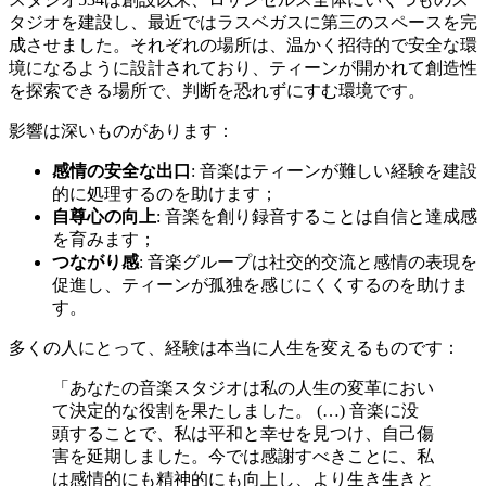
タジオを建設し、最近ではラスベガスに第三のスペースを完
成させました。それぞれの場所は、温かく招待的で安全な環
境になるように設計されており、ティーンが開かれて創造性
を探索できる場所で、判断を恐れずにすむ環境です。
影響は深いものがあります：
感情の安全な出口
: 音楽はティーンが難しい経験を建設
的に処理するのを助けます；
自尊心の向上
: 音楽を創り録音することは自信と達成感
を育みます；
つながり感
: 音楽グループは社交的交流と感情の表現を
促進し、ティーンが孤独を感じにくくするのを助けま
す。
多くの人にとって、経験は本当に人生を変えるものです：
「あなたの音楽スタジオは私の人生の変革におい
て決定的な役割を果たしました。 (…) 音楽に没
頭することで、私は平和と幸せを見つけ、自己傷
害を延期しました。今では感謝すべきことに、私
は感情的にも精神的にも向上し、より生き生きと