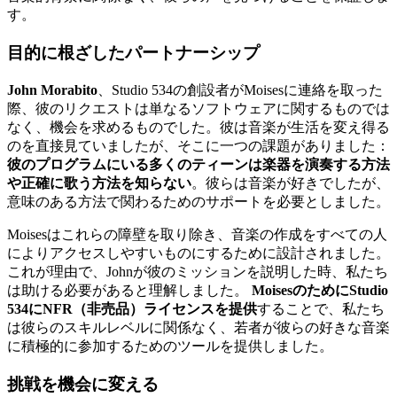
す。
目的に根ざしたパートナーシップ
John Morabito
、Studio 534の創設者がMoisesに連絡を取った
際、彼のリクエストは単なるソフトウェアに関するものでは
なく、機会を求めるものでした。彼は音楽が生活を変え得る
のを直接見ていましたが、そこに一つの課題がありました：
彼のプログラムにいる多くのティーンは楽器を演奏する方法
や正確に歌う方法を知らない
。彼らは音楽が好きでしたが、
意味のある方法で関わるためのサポートを必要としました。
Moisesはこれらの障壁を取り除き、音楽の作成をすべての人
によりアクセスしやすいものにするために設計されました。
これが理由で、Johnが彼のミッションを説明した時、私たち
は助ける必要があると理解しました。
MoisesのためにStudio
534にNFR（非売品）ライセンスを提供
することで、私たち
は彼らのスキルレベルに関係なく、若者が彼らの好きな音楽
に積極的に参加するためのツールを提供しました。
挑戦を機会に変える