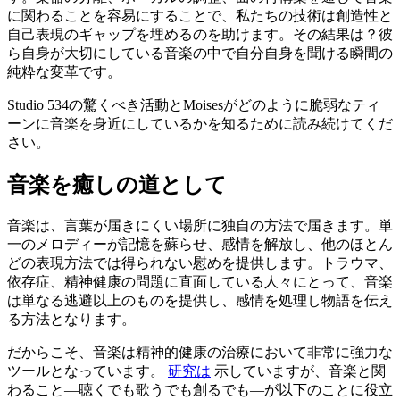
に関わることを容易にすることで、私たちの技術は創造性と
自己表現のギャップを埋めるのを助けます。その結果は？彼
ら自身が大切にしている音楽の中で自分自身を聞ける瞬間の
純粋な変革です。
Studio 534の驚くべき活動とMoisesがどのように脆弱なティ
ーンに音楽を身近にしているかを知るために読み続けてくだ
さい。
音楽を癒しの道として
音楽は、言葉が届きにくい場所に独自の方法で届きます。単
一のメロディーが記憶を蘇らせ、感情を解放し、他のほとん
どの表現方法では得られない慰めを提供します。トラウマ、
依存症、精神健康の問題に直面している人々にとって、音楽
は単なる逃避以上のものを提供し、感情を処理し物語を伝え
る方法となります。
だからこそ、音楽は精神的健康の治療において非常に強力な
ツールとなっています。
研究は
示していますが、音楽と関
わること—聴くでも歌うでも創るでも—が以下のことに役立