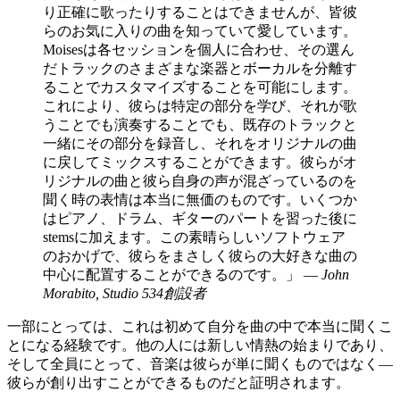
り正確に歌ったりすることはできませんが、皆彼
らのお気に入りの曲を知っていて愛しています。
Moisesは各セッションを個人に合わせ、その選ん
だトラックのさまざまな楽器とボーカルを分離す
ることでカスタマイズすることを可能にします。
これにより、彼らは特定の部分を学び、それが歌
うことでも演奏することでも、既存のトラックと
一緒にその部分を録音し、それをオリジナルの曲
に戻してミックスすることができます。彼らがオ
リジナルの曲と彼ら自身の声が混ざっているのを
聞く時の表情は本当に無価のものです。いくつか
はピアノ、ドラム、ギターのパートを習った後に
stemsに加えます。この素晴らしいソフトウェア
のおかげで、彼らをまさしく彼らの大好きな曲の
中心に配置することができるのです。」 —
John
Morabito, Studio 534創設者
一部にとっては、これは初めて自分を曲の中で本当に聞くこ
とになる経験です。他の人には新しい情熱の始まりであり、
そして全員にとって、音楽は彼らが単に聞くものではなく—
彼らが創り出すことができるものだと証明されます。