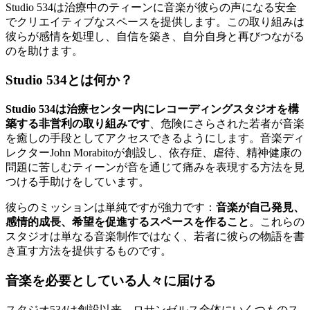
Studio 534は治療中のティーンに音楽が彼らの声になる安全
でクリエイティブなスペースを提供します。この取り組みは
彼らが感情を処理し、自信を築き、自分自身と再びつながる
のを助けます。
Studio 534とは何か？
Studio 534は治療センター内にレコーディングスタジオを構
築する非営利の取り組みです
、危険にさらされた若者が音楽
を癒しの手段としてアクセスできるようにします。音楽ディ
レクターJohn Morabitoが創設し、依存症、虐待、精神健康の
問題に苦しむティーンが音を通じて痛みを表現する方法を見
つける手助けをしています。
彼らのミッションは単純ですが強力です：
音楽が自己発見、
感情的成長、希望を促進するスペースを作ること
。これらの
スタジオは単なる音楽制作ではなく、若者に彼らの物語を書
き直す方法を提供するものです。
音楽を必要としている人々に届ける
スタジオ534は創設以来、ロサンゼルス全体にいくつものス