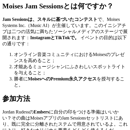
Moises Jam Sessionsとは何ですか？
Jam Sessionsは、スキルに基づいたコンテスト
で、Moises
Systems Inc.（Music AI）が主催しています。このイニシアチ
ブは二つの活気に満ちたソーシャルメディアのステージで展
開されます：
InstagramとTikTokで。
イベントの目的は以下
の通りです：
オンライン音楽コミュニティにおけるMoisesのプレゼ
ンスを高めること；
才能あるミュージシャンにふさわしいスポットライト
を与えること；
勝者に
MoisesへのPremium永久アクセス
を授与するこ
と。
参加方法
Jordan Rudessの
Embers
に自分の印をつける準備はいいか
い？その曲はMoisesアプリのJam Sessionsセットリストにあ
り、既に完全に分離されたステムで用意されているよ。これ