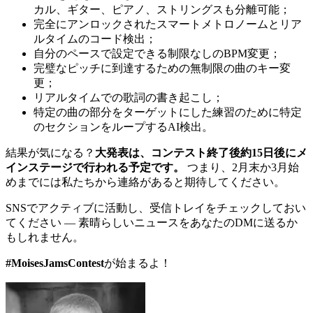
カル、ギター、ピアノ、ストリングスも分離可能；
完全にアンロックされたスマートメトロノームとリア
ルタイムのコード検出；
自分のペースで設定できる制限なしのBPM変更；
完璧なピッチに到達するための無制限の曲のキー変
更；
リアルタイムでの歌詞の書き起こし；
特定の曲の部分をターゲットにした練習のために特定
のセクションをループするAI検出。
結果が気になる？
大発表は、コンテスト終了後約15日後にメ
インステージで行われる予定です。
つまり、2月末か3月始
めまでには私たちから連絡があると期待してください。
SNSでアクティブに活動し、受信トレイをチェックしておい
てください — 素晴らしいニュースをあなたのDMに送るか
もしれません。
#MoisesJamsContest
が始まるよ！