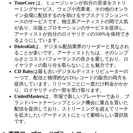
TuneCore
は、ミュージシャンが自分の音楽をストリ
ーミングサービス、ウェブ小売業者、その他のオンラ
イン会場に配信するのを助けるサブスクリプションベ
ースのサービスです。独立系アーティストの間で人気
があり、出版とプロモーションのサービスを提供し、
アーティストが自分のロイヤリティの100%を保持でき
るようにしています。
DistroKid
は、デジタル配信業界のリーダーと見なされ
ることが多いです。アーティストたちは、そのシンプ
ルさとコストパフォーマンスの良さを愛しており、ロ
イヤリティの取り分を取らないことも魅力です。
CD Baby
は最も古いデジタルディストリビューターの
一つで、配信と物理的なCD/レコードの販売の両方を
提供しています。リリースごとに一度だけ料金がかか
り、ロイヤリティの一部を受け取ります。
UnitedMasters
は、市場で新しいプレーヤーであり、ブ
ランドパートナーシップとシンク機会に重点を置いた
配信を提供しており、ストリーミングを超えてリーチ
を拡大したいアーティストにとって素晴らしい選択肢
です。