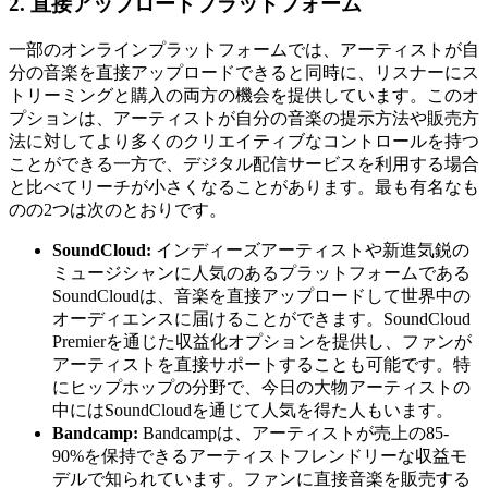
2. 直接アップロードプラットフォーム
一部のオンラインプラットフォームでは、アーティストが自
分の音楽を直接アップロードできると同時に、リスナーにス
トリーミングと購入の両方の機会を提供しています。このオ
プションは、アーティストが自分の音楽の提示方法や販売方
法に対してより多くのクリエイティブなコントロールを持つ
ことができる一方で、デジタル配信サービスを利用する場合
と比べてリーチが小さくなることがあります。最も有名なも
のの2つは次のとおりです。
SoundCloud:
インディーズアーティストや新進気鋭の
ミュージシャンに人気のあるプラットフォームである
SoundCloudは、音楽を直接アップロードして世界中の
オーディエンスに届けることができます。SoundCloud
Premierを通じた収益化オプションを提供し、ファンが
アーティストを直接サポートすることも可能です。特
にヒップホップの分野で、今日の大物アーティストの
中にはSoundCloudを通じて人気を得た人もいます。
Bandcamp:
Bandcampは、アーティストが売上の85-
90%を保持できるアーティストフレンドリーな収益モ
デルで知られています。ファンに直接音楽を販売する