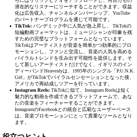
らにはリリックビデオをアップロードし、何百万もの
潜在的なリスナーにリーチすることができます。収益
化は広告収入、チャンネルメンバーシップ、YouTube
のパートナープログラムを通じて可能です。
TikTok:
パンデミック中に人気が急上昇し、 TikTokの
短編動画フォーマットは、ミュージシャンが印象を残
すための完璧なプラットフォームとなっています。
TikTokはアーティストが音楽を簡単かつ効果的にプロ
モーションし、ファンと交流し、音楽の人気を高める
バイラルトレンドを生み出す可能性を提供します。そ
して新しいアーティストだけでなく、イギリスのイン
ディーバンドHeavenlyは、1995年のシングル「P.U.N.K.
Girl」がTikTokでバイラルセンセーションとなった後、
アメリカで再結成しツアーを行っています。
Instagram Reels:
TikTokに似て、Instagram Reelsは短く
魅力的な動画を作成できるプラットフォームで、あな
たの音楽をフィーチャーすることができます。
InstagramのFacebookとの統合と広範なユーザーベース
は、音楽プロモーションにとって貴重なツールとなり
ます。
役立つヒント