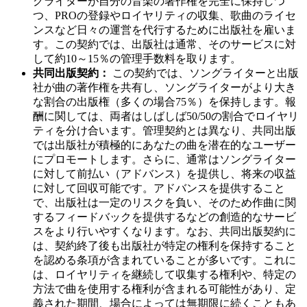
グライターが自分の音楽の著作権を完全に保持しつ
つ、PROの登録やロイヤリティの収集、歌曲のライセ
ンスなど日々の運営を代行するために出版社を雇いま
す。この契約では、出版社は通常、そのサービスに対
して約10～15％の管理手数料を取ります。
共同出版契約：
この契約では、ソングライターと出版
社が曲の著作権を共有し、ソングライターがより大き
な割合の出版権（多くの場合75％）を保持します。報
酬に関しては、両者はしばしば50/50の割合でロイヤリ
ティを分け合います。管理契約とは異なり、共同出版
では出版社が積極的にあなたの曲を潜在的なユーザー
にプロモートします。さらに、通常はソングライター
に対して前払い（アドバンス）を提供し、将来の収益
に対して回収可能です。アドバンスを提供すること
で、出版社は一定のリスクを負い、そのため作曲に関
するフィードバックを提供するなどの創造的なサービ
スをより行いやすくなります。なお、共同出版契約に
は、契約終了後も出版社が特定の権利を保持すること
を認める条項が含まれていることが多いです。これに
は、ロイヤリティを継続して収集する権利や、特定の
方法で曲を使用する権利が含まれる可能性があり、定
義された期間、場合によっては無期限に続くこともあ