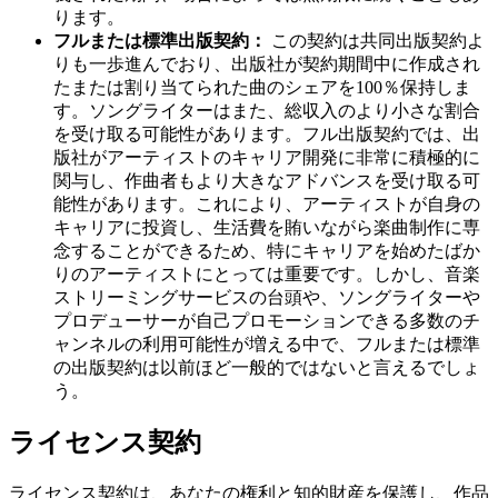
ります。
フルまたは標準出版契約：
この契約は共同出版契約よ
りも一歩進んでおり、出版社が契約期間中に作成され
たまたは割り当てられた曲のシェアを100％保持しま
す。ソングライターはまた、総収入のより小さな割合
を受け取る可能性があります。フル出版契約では、出
版社がアーティストのキャリア開発に非常に積極的に
関与し、作曲者もより大きなアドバンスを受け取る可
能性があります。これにより、アーティストが自身の
キャリアに投資し、生活費を賄いながら楽曲制作に専
念することができるため、特にキャリアを始めたばか
りのアーティストにとっては重要です。しかし、音楽
ストリーミングサービスの台頭や、ソングライターや
プロデューサーが自己プロモーションできる多数のチ
ャンネルの利用可能性が増える中で、フルまたは標準
の出版契約は以前ほど一般的ではないと言えるでしょ
う。
ライセンス契約
ライセンス契約は、あなたの権利と知的財産を保護し、作品