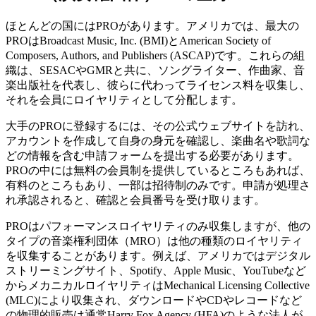
ほとんどの国にはPROがあります。アメリカでは、最大の
PROはBroadcast Music, Inc. (BMI)とAmerican Society of
Composers, Authors, and Publishers (ASCAP)です。これらの組
織は、SESACやGMRと共に、ソングライター、作曲家、音
楽出版社を代表し、彼らに代わってライセンス料を収集し、
それを会員にロイヤリティとして分配します。
大手のPROに登録するには、その公式ウェブサイトを訪れ、
アカウントを作成して自身の身元を確認し、楽曲名や歌詞な
どの情報を含む申請フォームを提出する必要があります。
PROの中には無料の会員制を提供しているところもあれば、
有料のところもあり、一部は招待制のみです。申請が処理さ
れ承認されると、確認と会員番号を受け取ります。
PROはパフォーマンスロイヤリティのみ収集しますが、他の
タイプの音楽権利団体（MRO）は他の種類のロイヤリティ
を収集することがあります。例えば、アメリカではデジタル
ストリーミングサイト、Spotify、Apple Music、YouTubeなど
からメカニカルロイヤリティはMechanical Licensing Collective
(MLC)により収集され、ダウンロードやCDやレコードなど
の物理的販売は通常Harry Fox Agency (HFA)のような法人が