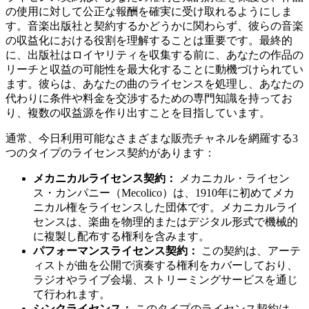
の使用に対して公正な報酬を確実に受け取れるようにしま
す。音楽出版社と契約するかどうかに関わらず、彼らの音楽
の収益化における役割を理解することは重要です。最終的
に、出版社はロイヤリティを収集する前に、あなたの作品の
リーチと収益の可能性を最大化することに動機づけられてい
ます。彼らは、あなたの曲のライセンスを処理し、あなたの
代わりに条件や料金を交渉するための専門知識を持ってお
り、複数の収益源を作り出すことを目指しています。
通常、今日利用可能なさまざまな販売チャネルを網羅する3
つのタイプのライセンス契約があります：
メカニカルライセンス契約：
メカニカル・ライセン
ス・カンパニー（Mecolico）は、1910年に初めてメカ
ニカル権をライセンスした団体です。メカニカルライ
センスは、楽曲を物理的またはデジタル形式で機械的
に複製し配布する権利を含みます。
パフォーマンスライセンス契約：
この契約は、アーテ
ィストが曲を公開で演奏する権利をカバーしており、
ラジオやライブ会場、ストリーミングサービスを通じ
て行われます。
シンクライセンス：
このタイプのライセンス契約は、