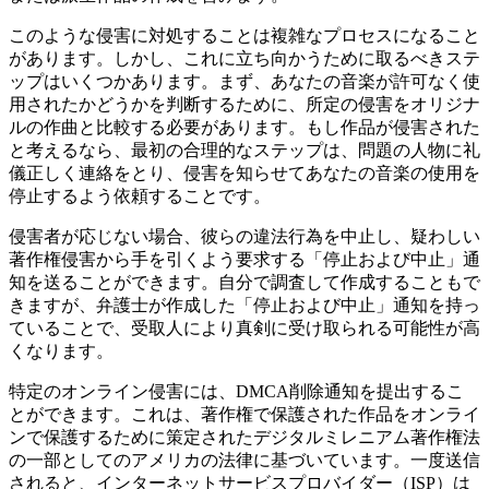
このような侵害に対処することは複雑なプロセスになること
があります。しかし、これに立ち向かうために取るべきステ
ップはいくつかあります。まず、あなたの音楽が許可なく使
用されたかどうかを判断するために、所定の侵害をオリジナ
ルの作曲と比較する必要があります。もし作品が侵害された
と考えるなら、最初の合理的なステップは、問題の人物に礼
儀正しく連絡をとり、侵害を知らせてあなたの音楽の使用を
停止するよう依頼することです。
侵害者が応じない場合、彼らの違法行為を中止し、疑わしい
著作権侵害から手を引くよう要求する「停止および中止」通
知を送ることができます。自分で調査して作成することもで
きますが、弁護士が作成した「停止および中止」通知を持っ
ていることで、受取人により真剣に受け取られる可能性が高
くなります。
特定のオンライン侵害には、DMCA削除通知を提出するこ
とができます。これは、著作権で保護された作品をオンライ
ンで保護するために策定されたデジタルミレニアム著作権法
の一部としてのアメリカの法律に基づいています。一度送信
されると、インターネットサービスプロバイダー（ISP）は