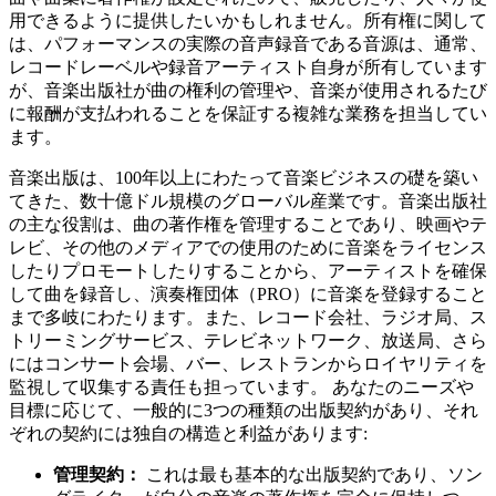
用できるように提供したいかもしれません。所有権に関して
は、パフォーマンスの実際の音声録音である音源は、通常、
レコードレーベルや録音アーティスト自身が所有しています
が、音楽出版社が曲の権利の管理や、音楽が使用されるたび
に報酬が支払われることを保証する複雑な業務を担当してい
ます。
音楽出版は、100年以上にわたって音楽ビジネスの礎を築い
てきた、数十億ドル規模のグローバル産業です。音楽出版社
の主な役割は、曲の著作権を管理することであり、映画やテ
レビ、その他のメディアでの使用のために音楽をライセンス
したりプロモートしたりすることから、アーティストを確保
して曲を録音し、演奏権団体（PRO）に音楽を登録すること
まで多岐にわたります。また、レコード会社、ラジオ局、ス
トリーミングサービス、テレビネットワーク、放送局、さら
にはコンサート会場、バー、レストランからロイヤリティを
監視して収集する責任も担っています。 あなたのニーズや
目標に応じて、一般的に3つの種類の出版契約があり、それ
ぞれの契約には独自の構造と利益があります:
管理契約：
これは最も基本的な出版契約であり、ソン