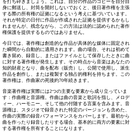
を打ち砕きましょう。これは、自分の作品のコピーを自分自
身に郵送し、封筒を開封しないでおくと、後日著作権を主張
する際の所有権の証拠になるという考えに基づいています。
それが特定の日付に作品が作成された証拠を提供するかもし
れませんが、残念ながら、この方法は法的に認められた著作
権保護を提供するものではありません。
今日では、著作権は創造的な作品が具体的な媒体に固定され
た瞬間から自動的に適用されます。曲の場合、それは初めて
書き留め、録音し、またはファイルとして保存したときに曲
に対する著作権が発生します。その時点から音楽はあなたの
知的財産となり、曲を配布（販売）し、公開で使用し、派生
作品を創作し、または複製する独占的権利を持ちます。この
著作権は、作曲家の死後約70年続きます。
音楽著作権は実際には2つの主要な要素から成り立っていま
す：作曲権と音源権。作曲は曲の音楽と歌詞を指し、メロデ
ィー、ハーモニー、そして他の付随する言葉を含みます。音
源権は、スタジオで録音された特定のバージョンも含めた、
作曲の実際の録音パフォーマンスをカバーします。最初から
曲を作ったり録音したりする場合、基本的に両方の要素に対
する著作権を所有することになります。