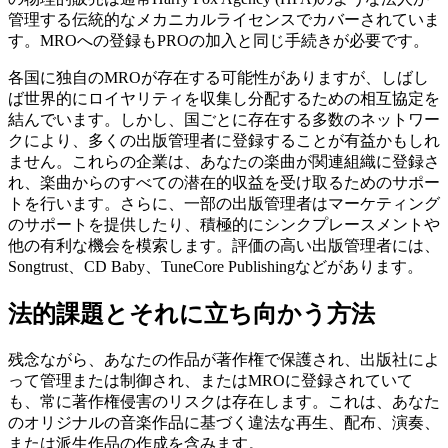
管理する伝統的なメカニカルライセンスでカバーされていま
す。MROへの登録もPROの加入と同じ手続きが必要です。
各国に独自のMROが存在する可能性がありますが、しばし
ば世界的にロイヤリティを収集し分配するための相互協定を
結んでいます。しかし、国ごとに存在する多数のネットワー
クにより、多くの出版管理者に登録することが有益かもしれ
ません。これらの企業は、あなたの楽曲が関連組織に登録さ
れ、楽曲からのすべての潜在的収益を受け取るためのサポー
トを行います。さらに、一部の出版管理者はマーケティング
のサポートを提供したり、積極的にシンクプレースメントや
他の有利な機会を模索します。評価の高い出版管理者には、
Songtrust、CD Baby、TuneCore Publishingなどがあります。
法的課題とそれに立ち向かう方法
残念ながら、あなたの作品が著作権で保護され、出版社によ
って管理または制御され、またはMROに登録されていて
も、常に著作権侵害のリスクは存在します。これは、あなた
のオリジナルの音楽作品に基づく違法な再生、配布、演奏、
または派生作品の作成を含みます。