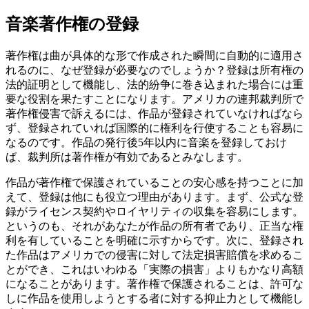
音楽著作権の登録
著作権は曲が具体的な形で作成された瞬間に自動的に適用さ
れるのに、なぜ登録が必要なのでしょうか？登録は所有権の
法的証明として機能し、法的紛争に巻き込まれた場合には重
要な役割を果たすことになります。アメリカの連邦裁判所で
著作権侵害で訴えるには、作品が登録されていなければなら
ず、登録されていれば国際的に権利を行使することも容易に
なるのです。作品の発行後5年以内に音楽を登録しておけ
ば、裁判所は著作権が有効であるとみなします。
作品が著作権で保護されていることの安心感を持つことに加
えて、登録は他にも役立つ理由があります。まず、公式な登
録がライセンス契約やロイヤリティの収集を容易にします。
というのも、それがあなたが作品の所有者であり、正当な権
利を有していることを明確に示すからです。次に、登録され
た作品はアメリカでの侵害に対して法定損害賠償を求めるこ
とができ、これはいわゆる「実際の損害」よりもかなり高額
になることがあります。著作権で保護されることは、許可な
しに作品を使用しようとする者に対する抑止力として機能し