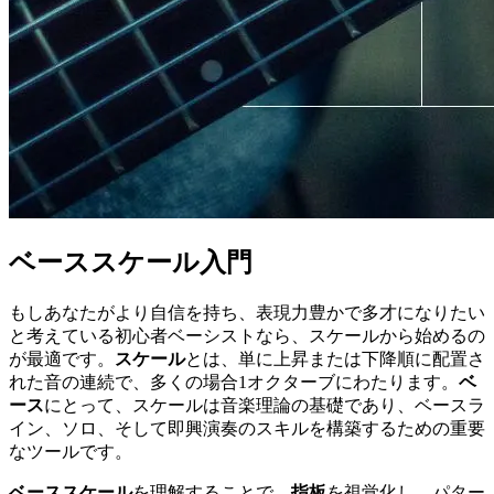
ベーススケール入門
もしあなたがより自信を持ち、表現力豊かで多才になりたい
と考えている初心者ベーシストなら、スケールから始めるの
が最適です。
スケール
とは、単に上昇または下降順に配置さ
れた音の連続で、多くの場合1オクターブにわたります。
ベ
ース
にとって、スケールは音楽理論の基礎であり、ベースラ
イン、ソロ、そして即興演奏のスキルを構築するための重要
なツールです。
ベーススケール
を理解することで、
指板
を視覚化し、パター