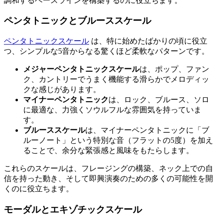
調和するベースラインを構築するのに役立ちます。
ペンタトニックとブルーススケール
ペンタトニックスケール
は、特に始めたばかりの頃に役立
つ、シンプルな5音からなる驚くほど柔軟なパターンです。
メジャーペンタトニックスケール
は、ポップ、ファン
ク、カントリーでうまく機能する滑らかでメロディッ
クな感じがあります。
マイナーペンタトニック
は、ロック、ブルース、ソロ
に最適な、力強くソウルフルな雰囲気を持っていま
す。
ブルーススケール
は、マイナーペンタトニックに「ブ
ルーノート」という特別な音（フラットの5度）を加え
ることで、余分な緊張感と風味をもたらします。
これらのスケールは、フレージングの構築、ネック上での自
信を持った動き、そして即興演奏のための多くの可能性を開
くのに役立ちます。
モーダルとエキゾチックスケール