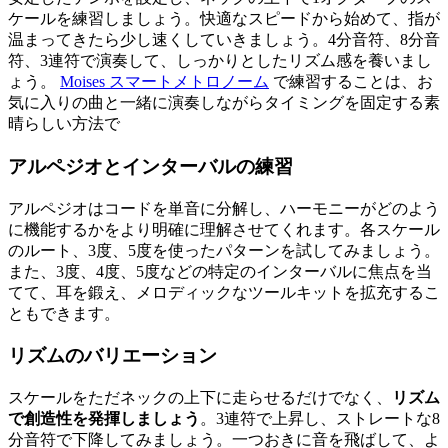
ケールを練習しましょう。快適なスピードから始めて、指が
温まってきたら少し速くしていきましょう。4分音符、8分音
符、3連符で演奏して、しっかりとしたリズム感を養いまし
ょう。
Moises スマートメトロノーム
で練習することは、お
気に入りの曲と一緒に演奏しながらタイミングを固定する素
晴らしい方法で
アルペジオとインターバルの練習
アルペジオはコードを単音に分解し、ハーモニーがどのよう
に機能するかをより明確に理解させてくれます。各スケール
のルート、3度、5度を使ったパターンを試してみましょう。
また、3度、4度、5度などの特定のインターバルに焦点を当
てて、耳を鍛え、メロディックなツールキットを拡充するこ
ともできます。
リズムのバリエーション
スケールをただネックの上下に走らせるだけでなく、
リズム
で創造性を発揮しましょう
。3連符で上昇し、ストレートな8
分音符で下降してみましょう。一つおきに音を飛ばして、よ