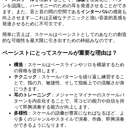
ンを認識し、ハーモニーのための耳を発達させることができ
ます。また、音と音の間の空間である
インターバル
の感覚も
向上させます—これは正確なテクニックと強い音楽的直感を
発達させるために不可欠です。
簡単に言えば、スケールはベーシストとしてのあなたの創造
的な可能性を最大限に引き出すための枠組みなのです。
ベーシストにとってスケールが重要な理由は？
構造
：スケールはベースラインやソロを構築するため
の骨格を提供します。
テクニック
：スケールパターンを繰り返し練習するこ
とで、指の力、敏捷性、そして指板上での流暢さが身
につきます。
耳のトレーニング
：メジャーとマイナーのスケールパ
ターンを内在化することで、耳コピの能力や自信を持
って即興演奏する能力が向上します。
多様性
：スケールの語彙が豊富になればなるほど、よ
り多くのジャンルやスタイルで演奏、作曲、即興演奏
ができるようになります。