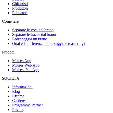
Chitarristi
Produttori
Educatori
Come fare
Separare le voci dal brano
Separare le tracce dal brano
Padroneggia un brano
Qual è la differenza tra mixaggio e mastering?
Prodotti
Moises App
Moises Web App
Moises iPad App
SOCIETÀ
Informazioni
Blog
Ricerca
Carriere
Programma Partner
Privacy