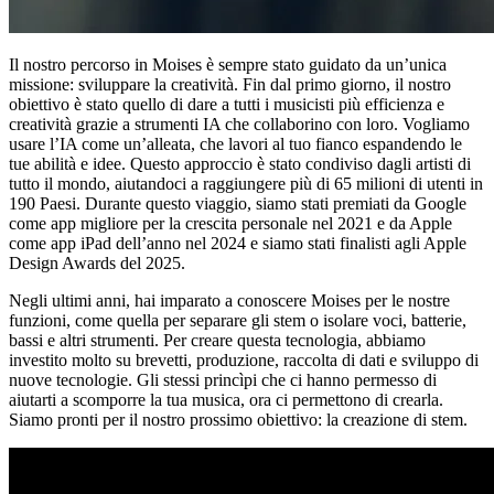
Il nostro percorso in Moises è sempre stato guidato da un’unica
missione: sviluppare la creatività. Fin dal primo giorno, il nostro
obiettivo è stato quello di dare a tutti i musicisti più efficienza e
creatività grazie a strumenti IA che collaborino con loro. Vogliamo
usare l’IA come un’alleata, che lavori al tuo fianco espandendo le
tue abilità e idee. Questo approccio è stato condiviso dagli artisti di
tutto il mondo, aiutandoci a raggiungere più di 65 milioni di utenti in
190 Paesi. Durante questo viaggio, siamo stati premiati da Google
come app migliore per la crescita personale nel 2021 e da Apple
come app iPad dell’anno nel 2024 e siamo stati finalisti agli Apple
Design Awards del 2025.
Negli ultimi anni, hai imparato a conoscere Moises per le nostre
funzioni, come quella per separare gli stem o isolare voci, batterie,
bassi e altri strumenti. Per creare questa tecnologia, abbiamo
investito molto su brevetti, produzione, raccolta di dati e sviluppo di
nuove tecnologie. Gli stessi princìpi che ci hanno permesso di
aiutarti a scomporre la tua musica, ora ci permettono di crearla.
Siamo pronti per il nostro prossimo obiettivo: la creazione di stem.