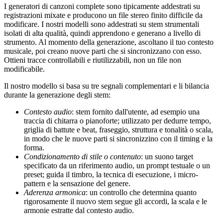
I generatori di canzoni complete sono tipicamente addestrati su
registrazioni mixate e producono un file stereo finito difficile da
modificare. I nostri modelli sono addestrati su stem strumentali
isolati di alta qualità, quindi apprendono e generano a livello di
strumento. Al momento della generazione, ascoltano il tuo contesto
musicale, poi creano nuove parti che si sincronizzano con esso.
Ottieni tracce controllabili e riutilizzabili, non un file non
modificabile.
Il nostro modello si basa su tre segnali complementari e li bilancia
durante la generazione degli stem:
Contesto audio
: stem fornito dall'utente, ad esempio una
traccia di chitarra o pianoforte; utilizzato per dedurre tempo,
griglia di battute e beat, fraseggio, struttura e tonalità o scala,
in modo che le nuove parti si sincronizzino con il timing e la
forma.
Condizionamento di stile o contenuto
: un suono target
specificato da un riferimento audio, un prompt testuale o un
preset; guida il timbro, la tecnica di esecuzione, i micro-
pattern e la sensazione del genere.
Aderenza armonica
: un controllo che determina quanto
rigorosamente il nuovo stem segue gli accordi, la scala e le
armonie estratte dal contesto audio.