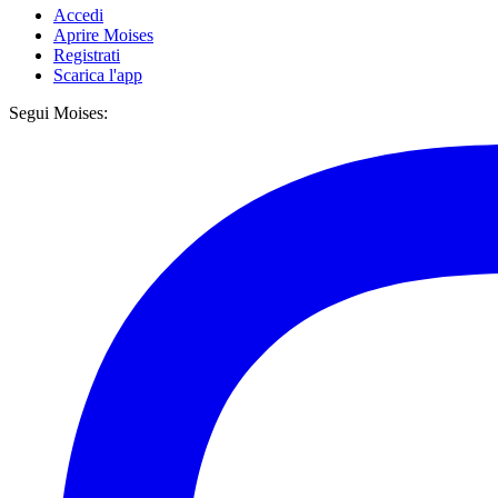
Accedi
Aprire Moises
Registrati
Scarica l'app
Segui Moises: