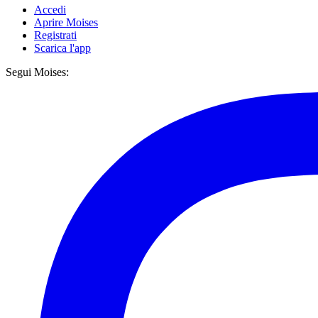
Accedi
Aprire Moises
Registrati
Scarica l'app
Segui Moises: