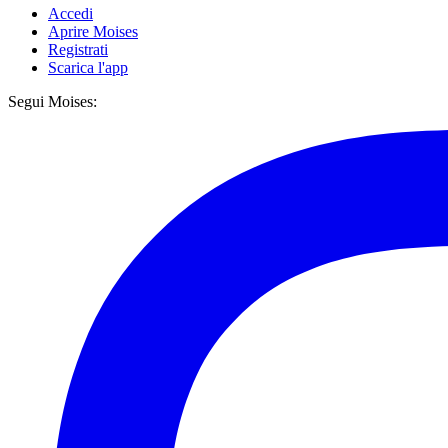
Accedi
Aprire Moises
Registrati
Scarica l'app
Segui Moises: