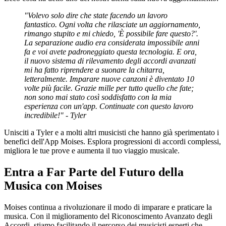
"Volevo solo dire che state facendo un lavoro
fantastico. Ogni volta che rilasciate un aggiornamento,
rimango stupito e mi chiedo, 'È possibile fare questo?'.
La separazione audio era considerata impossibile anni
fa e voi avete padroneggiato questa tecnologia. E ora,
il nuovo sistema di rilevamento degli accordi avanzati
mi ha fatto riprendere a suonare la chitarra,
letteralmente. Imparare nuove canzoni è diventato 10
volte più facile. Grazie mille per tutto quello che fate;
non sono mai stato così soddisfatto con la mia
esperienza con un'app. Continuate con questo lavoro
incredibile!" - Tyler
Unisciti a Tyler e a molti altri musicisti che hanno già sperimentato i
benefici dell'App Moises. Esplora progressioni di accordi complessi,
migliora le tue prove e aumenta il tuo viaggio musicale.
Entra a Far Parte del Futuro della
Musica con Moises
Moises continua a rivoluzionare il modo di imparare e praticare la
musica. Con il miglioramento del Riconoscimento Avanzato degli
Accordi, stiamo facilitando il percorso dei musicisti esperti che