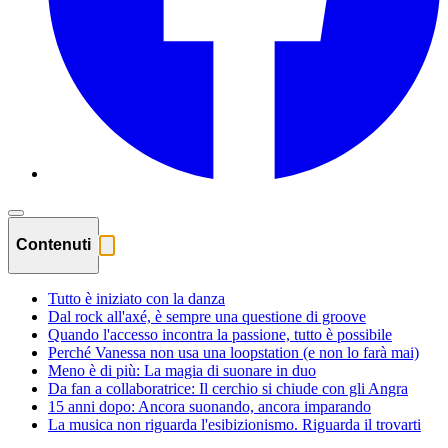
Contenuti
Tutto è iniziato con la danza
Dal rock all'axé, è sempre una questione di groove
Quando l'accesso incontra la passione, tutto è possibile
Perché Vanessa non usa una loopstation (e non lo farà mai)
Meno è di più: La magia di suonare in duo
Da fan a collaboratrice: Il cerchio si chiude con gli Angra
15 anni dopo: Ancora suonando, ancora imparando
La musica non riguarda l'esibizionismo. Riguarda il trovarti