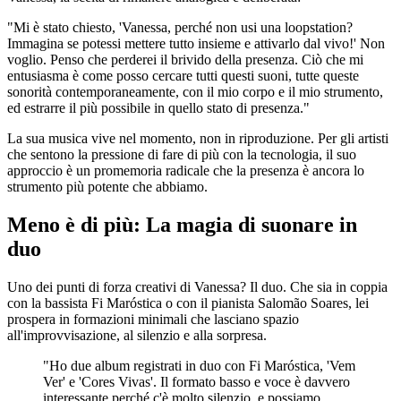
"Mi è stato chiesto, 'Vanessa, perché non usi una loopstation?
Immagina se potessi mettere tutto insieme e attivarlo dal vivo!' Non
voglio. Penso che perderei il brivido della presenza. Ciò che mi
entusiasma è come posso cercare tutti questi suoni, tutte queste
sonorità contemporaneamente, con il mio corpo e il mio strumento,
ed estrarre il più possibile in quello stato di presenza."
La sua musica vive nel momento, non in riproduzione. Per gli artisti
che sentono la pressione di fare di più con la tecnologia, il suo
approccio è un promemoria radicale che la presenza è ancora lo
strumento più potente che abbiamo.
Meno è di più: La magia di suonare in
duo
Uno dei punti di forza creativi di Vanessa? Il duo. Che sia in coppia
con la bassista Fi Maróstica o con il pianista Salomão Soares, lei
prospera in formazioni minimali che lasciano spazio
all'improvvisazione, al silenzio e alla sorpresa.
"Ho due album registrati in duo con Fi Maróstica, 'Vem
Ver' e 'Cores Vivas'. Il formato basso e voce è davvero
interessante perché c'è molto silenzio, e possiamo