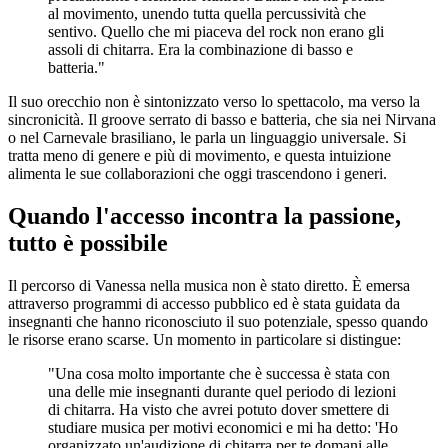
al movimento, unendo tutta quella percussività che
sentivo. Quello che mi piaceva del rock non erano gli
assoli di chitarra. Era la combinazione di basso e
batteria."
Il suo orecchio non è sintonizzato verso lo spettacolo, ma verso la
sincronicità. Il groove serrato di basso e batteria, che sia nei Nirvana
o nel Carnevale brasiliano, le parla un linguaggio universale. Si
tratta meno di genere e più di movimento, e questa intuizione
alimenta le sue collaborazioni che oggi trascendono i generi.
Quando l'accesso incontra la passione,
tutto è possibile
Il percorso di Vanessa nella musica non è stato diretto. È emersa
attraverso programmi di accesso pubblico ed è stata guidata da
insegnanti che hanno riconosciuto il suo potenziale, spesso quando
le risorse erano scarse. Un momento in particolare si distingue:
"Una cosa molto importante che è successa è stata con
una delle mie insegnanti durante quel periodo di lezioni
di chitarra. Ha visto che avrei potuto dover smettere di
studiare musica per motivi economici e mi ha detto: 'Ho
organizzato un'audizione di chitarra per te domani alle