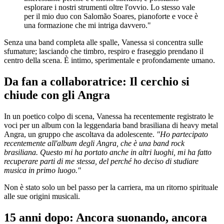
esplorare i nostri strumenti oltre l'ovvio. Lo stesso vale
per il mio duo con Salomão Soares, pianoforte e voce è
una formazione che mi intriga davvero."
Senza una band completa alle spalle, Vanessa si concentra sulle
sfumature; lasciando che timbro, respiro e fraseggio prendano il
centro della scena. È intimo, sperimentale e profondamente umano.
Da fan a collaboratrice: Il cerchio si
chiude con gli Angra
In un poetico colpo di scena, Vanessa ha recentemente registrato le
voci per un album con la leggendaria band brasiliana di heavy metal
Angra, un gruppo che ascoltava da adolescente.
"Ho partecipato
recentemente all'album degli Angra, che è una band rock
brasiliana. Questo mi ha portato anche in altri luoghi, mi ha fatto
recuperare parti di me stessa, del perché ho deciso di studiare
musica in primo luogo."
Non è stato solo un bel passo per la carriera, ma un ritorno spirituale
alle sue origini musicali.
15 anni dopo: Ancora suonando, ancora