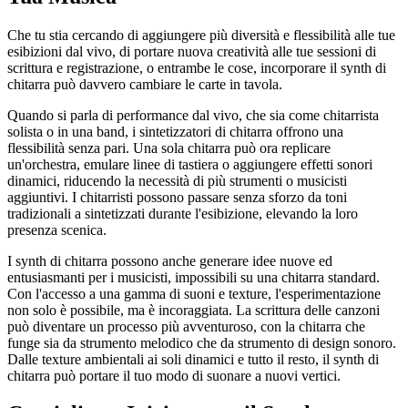
Che tu stia cercando di aggiungere più diversità e flessibilità alle tue
esibizioni dal vivo, di portare nuova creatività alle tue sessioni di
scrittura e registrazione, o entrambe le cose, incorporare il synth di
chitarra può davvero cambiare le carte in tavola.
Quando si parla di performance dal vivo, che sia come chitarrista
solista o in una band, i sintetizzatori di chitarra offrono una
flessibilità senza pari. Una sola chitarra può ora replicare
un'orchestra, emulare linee di tastiera o aggiungere effetti sonori
dinamici, riducendo la necessità di più strumenti o musicisti
aggiuntivi. I chitarristi possono passare senza sforzo da toni
tradizionali a sintetizzati durante l'esibizione, elevando la loro
presenza scenica.
I synth di chitarra possono anche generare idee nuove ed
entusiasmanti per i musicisti, impossibili su una chitarra standard.
Con l'accesso a una gamma di suoni e texture, l'esperimentazione
non solo è possibile, ma è incoraggiata. La scrittura delle canzoni
può diventare un processo più avventuroso, con la chitarra che
funge sia da strumento melodico che da strumento di design sonoro.
Dalle texture ambientali ai soli dinamici e tutto il resto, il synth di
chitarra può portare il tuo modo di suonare a nuovi vertici.