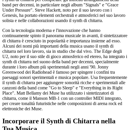
band per decenni, in particolare negli album "Signals" e "Grace
Under Pressure". Steve Hackett, noto per il suo lavoro con i
Genesis, ha portato elementi orchestrali e atmosferici nel suo lavoro
solista e nelle collaborazioni usando il synth di chitarra.
Con la tecnologia moderna e l'innovazione che hanno
continuamente spinto il panorama musicale in avanti, il sintetizzatore
di chitarra è cresciuto in popolarità e importanza insieme ad esso.
Alcuni dei nomi più importanti della musica usano il synth di
chitarra nel loro lavoro, sia in studio che dal vivo. The Edge degli
U2, noto per il suo stile di gioco atmosferico ed etereo, ha integrato i
synth di chitarra nel suono della band per decenni, specialmente
durante i loro album più sperimentali negli anni '90. Jonny
Greenwood dei Radiohead è famoso per spingere i confini tra
paesaggi sonori sperimentali e musica popolare. Usa frequentemente
il synth di chitarra per aggiungere sonorità ricche e sperimentali alle
canzoni della band come "Go to Sleep" e "Everything in its Right
Place". Matt Bellamy dei Muse ha utilizzato i sintetizzatori di
chitarra, come il Manson MB-1 con un controller MIDI integrato,
per creare tonalità futuristiche nelle composizioni di arena rock ed
elettroniche dei Muse.
Incorporare il Synth di Chitarra nella
Tua Musica