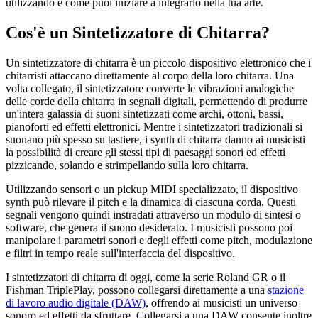
utilizzando e come puoi iniziare a integrarlo nella tua arte.
Cos'è un Sintetizzatore di Chitarra?
Un sintetizzatore di chitarra è un piccolo dispositivo elettronico che i
chitarristi attaccano direttamente al corpo della loro chitarra. Una
volta collegato, il sintetizzatore converte le vibrazioni analogiche
delle corde della chitarra in segnali digitali, permettendo di produrre
un'intera galassia di suoni sintetizzati come archi, ottoni, bassi,
pianoforti ed effetti elettronici. Mentre i sintetizzatori tradizionali si
suonano più spesso su tastiere, i synth di chitarra danno ai musicisti
la possibilità di creare gli stessi tipi di paesaggi sonori ed effetti
pizzicando, solando e strimpellando sulla loro chitarra.
Utilizzando sensori o un pickup MIDI specializzato, il dispositivo
synth può rilevare il pitch e la dinamica di ciascuna corda. Questi
segnali vengono quindi instradati attraverso un modulo di sintesi o
software, che genera il suono desiderato. I musicisti possono poi
manipolare i parametri sonori e degli effetti come pitch, modulazione
e filtri in tempo reale sull'interfaccia del dispositivo.
I sintetizzatori di chitarra di oggi, come la serie Roland GR o il
Fishman TriplePlay, possono collegarsi direttamente a una
stazione
di lavoro audio digitale (DAW)
, offrendo ai musicisti un universo
sonoro ed effetti da sfruttare. Collegarsi a una DAW consente inoltre