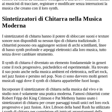
ai musicisti di tracciare, registrare e modificare senza interruzioni la
musica che creano con il loro synth.
Sintetizzatori di Chitarra nella Musica
Moderna
I sintetizzatori di chitarra hanno il potere di sbloccare suoni e texture
sonore non disponibili su nessun tipo di chitarra tradizionale. I
chitarristi possono ora aggiungere sezioni di archi scintillanti, linee
di basso synth profonde e arpeggi elettronici alla loro musica, tutto
senza dover cambiare strumento.
Il synth di chitarra è diventato un elemento fondamentale in generi
come il rock progressivo, psichedelico ed esperimentale. Ha trovato
il suo posto anche nella musica ambient ed elettronica, nell'art rock,
nel jazz fusion e persino nel pop. Non ci sono davvero molti generi
musicali oggi dove il synth di chitarra apparirebbe fuori luogo.
Incorporare il sintetizzatore di chitarra nella musica dal vivo e in
studio non è solamente una pratica moderna. Famosi chitarristi come
Robert Fripp dei King Crimson e Pat Metheny hanno usato i
sintetizzatori di chitarra per creare paesaggi tonali unici nel loro rock
progressivo e jazz fusion. Alex Lifeson della band Rush ha utilizzato
i synth di chitarra per completare gli intricati arrangiamenti della