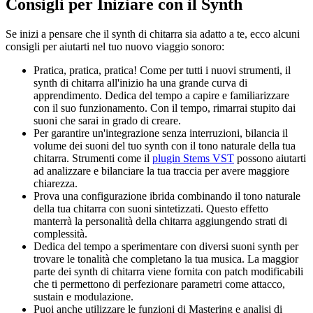
Consigli per Iniziare con il Synth
Se inizi a pensare che il synth di chitarra sia adatto a te, ecco alcuni
consigli per aiutarti nel tuo nuovo viaggio sonoro:
Pratica, pratica, pratica! Come per tutti i nuovi strumenti, il
synth di chitarra all'inizio ha una grande curva di
apprendimento. Dedica del tempo a capire e familiarizzare
con il suo funzionamento. Con il tempo, rimarrai stupito dai
suoni che sarai in grado di creare.
Per garantire un'integrazione senza interruzioni, bilancia il
volume dei suoni del tuo synth con il tono naturale della tua
chitarra. Strumenti come il
plugin Stems VST
possono aiutarti
ad analizzare e bilanciare la tua traccia per avere maggiore
chiarezza.
Prova una configurazione ibrida combinando il tono naturale
della tua chitarra con suoni sintetizzati. Questo effetto
manterrà la personalità della chitarra aggiungendo strati di
complessità.
Dedica del tempo a sperimentare con diversi suoni synth per
trovare le tonalità che completano la tua musica. La maggior
parte dei synth di chitarra viene fornita con patch modificabili
che ti permettono di perfezionare parametri come attacco,
sustain e modulazione.
Puoi anche utilizzare le funzioni di Mastering e analisi di