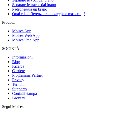
Separare le voci dal brano
Separare le tracce dal brano
Padroneggia un brano
Qual è la differenza tra mixaggio e mastering?
Prodotti
Moises App
Moises Web App
Moises iPad App
SOCIETÀ
Informazioni
Blog
Ricerca
Carriere
Programma Partner
Privacy
Termini
Supporto
Contatti stampa
Brevetti
Segui Moises: