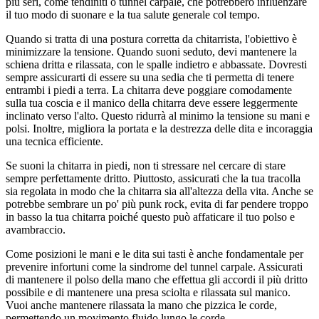
più seri, come tendiniti o tunnel carpale, che potrebbero influenzare
il tuo modo di suonare e la tua salute generale col tempo.
Quando si tratta di una postura corretta da chitarrista, l'obiettivo è
minimizzare la tensione. Quando suoni seduto, devi mantenere la
schiena dritta e rilassata, con le spalle indietro e abbassate. Dovresti
sempre assicurarti di essere su una sedia che ti permetta di tenere
entrambi i piedi a terra. La chitarra deve poggiare comodamente
sulla tua coscia e il manico della chitarra deve essere leggermente
inclinato verso l'alto. Questo ridurrà al minimo la tensione su mani e
polsi. Inoltre, migliora la portata e la destrezza delle dita e incoraggia
una tecnica efficiente.
Se suoni la chitarra in piedi, non ti stressare nel cercare di stare
sempre perfettamente dritto. Piuttosto, assicurati che la tua tracolla
sia regolata in modo che la chitarra sia all'altezza della vita. Anche se
potrebbe sembrare un po' più punk rock, evita di far pendere troppo
in basso la tua chitarra poiché questo può affaticare il tuo polso e
avambraccio.
Come posizioni le mani e le dita sui tasti è anche fondamentale per
prevenire infortuni come la sindrome del tunnel carpale. Assicurati
di mantenere il polso della mano che effettua gli accordi il più dritto
possibile e di mantenere una presa sciolta e rilassata sul manico.
Vuoi anche mantenere rilassata la mano che pizzica le corde,
permettendo un movimento fluido lungo le corde.