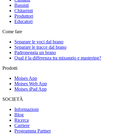
Bassisti
Chitarristi
Produttori
Educatori
Come fare
Separare le voci dal brano
Separare le tracce dal brano
Padroneggia un brano
Qual è la differenza tra mixaggio e mastering?
Prodotti
Moises App
Moises Web App
Moises iPad App
SOCIETÀ
Informazioni
Blog
Ricerca
Carriere
Programma Partner