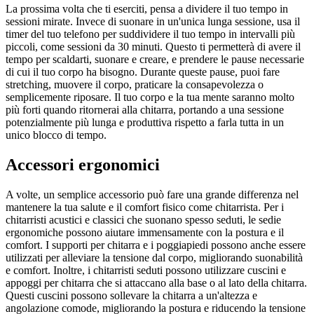
La prossima volta che ti eserciti, pensa a dividere il tuo tempo in
sessioni mirate. Invece di suonare in un'unica lunga sessione, usa il
timer del tuo telefono per suddividere il tuo tempo in intervalli più
piccoli, come sessioni da 30 minuti. Questo ti permetterà di avere il
tempo per scaldarti, suonare e creare, e prendere le pause necessarie
di cui il tuo corpo ha bisogno. Durante queste pause, puoi fare
stretching, muovere il corpo, praticare la consapevolezza o
semplicemente riposare. Il tuo corpo e la tua mente saranno molto
più forti quando ritornerai alla chitarra, portando a una sessione
potenzialmente più lunga e produttiva rispetto a farla tutta in un
unico blocco di tempo.
Accessori ergonomici
A volte, un semplice accessorio può fare una grande differenza nel
mantenere la tua salute e il comfort fisico come chitarrista. Per i
chitarristi acustici e classici che suonano spesso seduti, le sedie
ergonomiche possono aiutare immensamente con la postura e il
comfort. I supporti per chitarra e i poggiapiedi possono anche essere
utilizzati per alleviare la tensione dal corpo, migliorando suonabilità
e comfort. Inoltre, i chitarristi seduti possono utilizzare cuscini e
appoggi per chitarra che si attaccano alla base o al lato della chitarra.
Questi cuscini possono sollevare la chitarra a un'altezza e
angolazione comode, migliorando la postura e riducendo la tensione