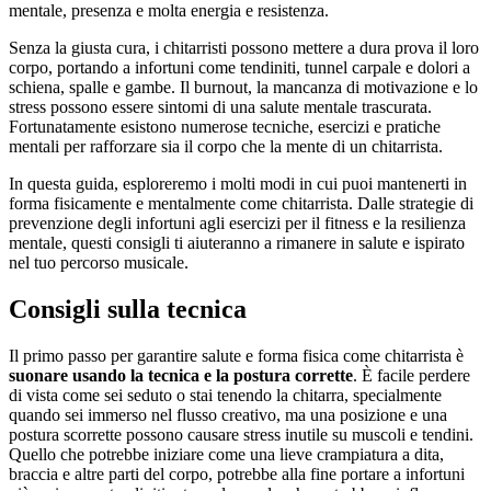
mentale, presenza e molta energia e resistenza.
Senza la giusta cura, i chitarristi possono mettere a dura prova il loro
corpo, portando a infortuni come tendiniti, tunnel carpale e dolori a
schiena, spalle e gambe. Il burnout, la mancanza di motivazione e lo
stress possono essere sintomi di una salute mentale trascurata.
Fortunatamente esistono numerose tecniche, esercizi e pratiche
mentali per rafforzare sia il corpo che la mente di un chitarrista.
In questa guida, esploreremo i molti modi in cui puoi mantenerti in
forma fisicamente e mentalmente come chitarrista. Dalle strategie di
prevenzione degli infortuni agli esercizi per il fitness e la resilienza
mentale, questi consigli ti aiuteranno a rimanere in salute e ispirato
nel tuo percorso musicale.
Consigli sulla tecnica
Il primo passo per garantire salute e forma fisica come chitarrista è
suonare usando la tecnica e la postura corrette
. È facile perdere
di vista come sei seduto o stai tenendo la chitarra, specialmente
quando sei immerso nel flusso creativo, ma una posizione e una
postura scorrette possono causare stress inutile su muscoli e tendini.
Quello che potrebbe iniziare come una lieve crampiatura a dita,
braccia e altre parti del corpo, potrebbe alla fine portare a infortuni