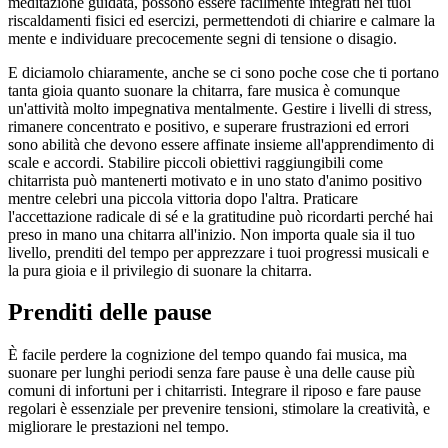
meditazione guidata, possono essere facilmente integrati nei tuoi
riscaldamenti fisici ed esercizi, permettendoti di chiarire e calmare la
mente e individuare precocemente segni di tensione o disagio.
E diciamolo chiaramente, anche se ci sono poche cose che ti portano
tanta gioia quanto suonare la chitarra, fare musica è comunque
un'attività molto impegnativa mentalmente. Gestire i livelli di stress,
rimanere concentrato e positivo, e superare frustrazioni ed errori
sono abilità che devono essere affinate insieme all'apprendimento di
scale e accordi. Stabilire piccoli obiettivi raggiungibili come
chitarrista può mantenerti motivato e in uno stato d'animo positivo
mentre celebri una piccola vittoria dopo l'altra. Praticare
l'accettazione radicale di sé e la gratitudine può ricordarti perché hai
preso in mano una chitarra all'inizio. Non importa quale sia il tuo
livello, prenditi del tempo per apprezzare i tuoi progressi musicali e
la pura gioia e il privilegio di suonare la chitarra.
Prenditi delle pause
È facile perdere la cognizione del tempo quando fai musica, ma
suonare per lunghi periodi senza fare pause è una delle cause più
comuni di infortuni per i chitarristi. Integrare il riposo e fare pause
regolari è essenziale per prevenire tensioni, stimolare la creatività, e
migliorare le prestazioni nel tempo.