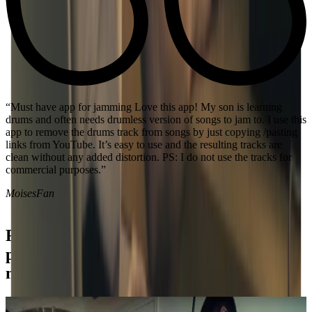
g
“The Best for rehearsal It works exactly as it claims. Been play
e this
music for 20 years and I’ve never used anything like it ever. It’s
ting
amazing.”
e
EmmryFLopez
for
Rejoins notre groupe mondial formé par
plus de 70 millions d'amateurs de
musique.