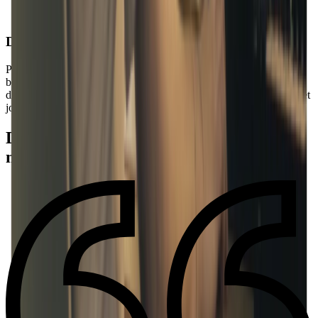
Des outils qui font toute la différence
Peaufine ta précision rythmique, répète des mesures complexes en
boucle, ralentis un refrain, visualise des accords et suis les paroles
d’une chanson. Tout ce dont tu as besoin pour apprendre plus vite et
jouer avec assurance depuis une plateforme unique.
Découvre pourquoi des millions de
musiciens aiment l’application Moises