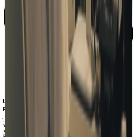
Une synchronisation assurée qui te permet d’aller
partout
Tes projets et tes paramètres te suivent partout, aussi bien dans le
nuage que sur tes appareils. Commence à mixer sur ton PC à la
maison, puis reprends ton travail depuis ton Mac au studio.
Récupère toujours tes projets tels que tu les as laissés : les mêmes