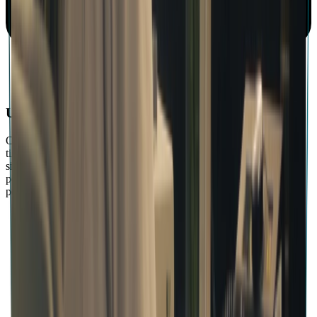
Un écran plus grand pour un travail plus efficace
Obtiens une meilleure vue d’ensemble de ton projet. Utilise une
timeline plus large, définis des repères et gère tes pistes en toute
simplicité. Glisse et dépose des fichiers, organise tes stems et
plonge-toi dans ton travail grâce à une configuration stable qui te
permet de rester concentré.