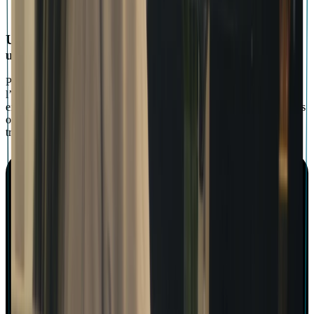
Une application de bureau au potentiel créatif
unique
Profite d’un éventail de fonctions complet : peaufine tes pistes à
l’aide de la masterisation par IA ou accède à Voice Studio pour
expérimenter et transformer tes voix. Ces outils sont conçus pour les
ordinateurs de bureau afin que tu puisses produire et peaufiner ton
travail en toute facilité.