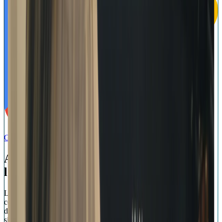
Get it on
Google Play
S’inscrire
Accède à des fonctions exclusives sur
l’application de bureau de Moises
Lorsque tu as besoin de plus qu’un outil pour répéter, tu peux
compter sur Moises. Travaille sur des mixages complexes, accède à
des outils créatifs exclusifs et bascule de Mac à Windows en toute
simplicité.