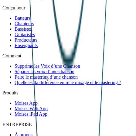
Conçu pour
Batteurs
Chanteurs
Bassistes
Guitaristes
Producteurs
Enseignants
Comment
Supprime les Voix d’une Chanson
Séparer les voix d’une chanson
Faire le mastering d’une chanson
Quelle est la différence entre le mixage et le mastering ?
Produits
Moises App
Moises Web App
Moises iPad App
ENTREPRISE
À propos