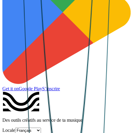
Get it on
Google Play
S’inscrire
Des outils créatifs au service de ta musique
Locale