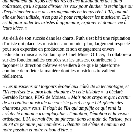
qui prenaient autrefois des heures ou des installations de studio
coûteuses, qu'il s'agisse d'isoler les voix pour étudier la technique ou
d'expérimenter avec des arrangements en temps réel. L'IA, quand
elle est bien utilisée, n'est pas là pour remplacer les musiciens. Elle
est là pour aider les artistes à apprendre, explorer et donner vie à
leurs idées. »
Au-delà de son succès dans les charts, Puth s'est bâti une réputation
d'artiste qui place les musiciens au premier plan, largement respecté
pour son expertise en production et son engagement envers
l'éducation musicale. En tant que Chief Music Officer, il collaborera
sur des fonctionnalités centrées sur les artistes, contribuera à
façonner la direction créative et veillera à ce que la plateforme
continue de refléter la manière dont les musiciens travaillent
réellement.
« Les musiciens ont toujours évolué aux côtés de la technologie, et
l'IA représente le prochain chapitre de cette histoire »
, a déclaré
Geraldo Ramos, PDG de Moises.
« Mais nous croyons que l'avenir
de la création musicale ne consiste pas à ce que l'IA génère des
chansons pour vous. Il s'agit de l'IA qui amplifie ce qui rend la
créativité humaine irremplaçable : l'intuition, l'émotion et la vision
artistique. L'IA devrait être un pinceau dans la main de l'artiste, pas
un kit de peinture par numéros. Défendre cet élément humain est
notre passion et notre raison d'être. »