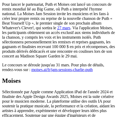
Pour lancer le partenariat, Puth et Moises ont lancé un concours de
remix mondial lié au Big Game, où Puth a interprété l'hymne
national. La Moises Jam Session invite les musiciens et les fans à
créer leur propre remix ou reprise de la nouvelle chanson de Puth «
Beat Yourself Up », le premier single de son prochain album
Whatever's Clever!, qui sortira le
27 mars
. Via l'application Moises,
les participants obtiennent un accès exclusif aux stems individuels de
la chanson, y compris les voix et les instruments isolés. Puth
sélectionnera personnellement les remixes et reprises gagnants, les
gagnants et finalistes recevant 100 000 $ en prix et récompenses, des
produits dérivés dédicacés et une rencontre en coulisses lors de son
concert au Madison Square Garden le 29 mai.
Le concours se déroule jusqu'au 31 mars. Pour plus de détails,
rendez-vous sur :
moises.ai/fr/jam-sessions-charlie-puth
Moises
Sélectionnée par Apple comme Application iPad de l'année 2024 et
finaliste des Apple Design Awards 2025, Moises est la suite créative
pour le musicien moderne. La plateforme utilise des outils IA pour
soutenir la pratique musicale, la performance et la création, aidant les
artistes à apprendre, expérimenter et développer leurs idées plus
efficacement. Soutenue par une équipe d'ingénieurs et de