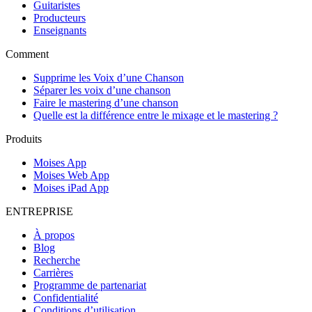
Guitaristes
Producteurs
Enseignants
Comment
Supprime les Voix d’une Chanson
Séparer les voix d’une chanson
Faire le mastering d’une chanson
Quelle est la différence entre le mixage et le mastering ?
Produits
Moises App
Moises Web App
Moises iPad App
ENTREPRISE
À propos
Blog
Recherche
Carrières
Programme de partenariat
Confidentialité
Conditions d’utilisation