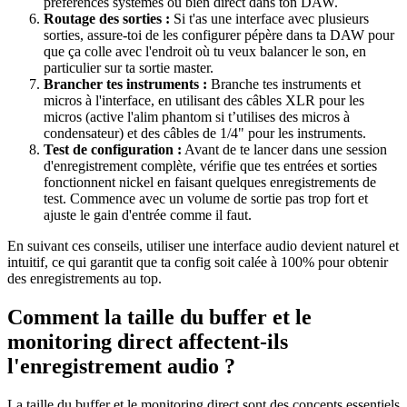
préférences systèmes ou bien direct dans ton DAW.
Routage des sorties :
Si t'as une interface avec plusieurs
sorties, assure-toi de les configurer pépère dans ta DAW pour
que ça colle avec l'endroit où tu veux balancer le son, en
particulier sur ta sortie master.
Brancher tes instruments :
Branche tes instruments et
micros à l'interface, en utilisant des câbles XLR pour les
micros (active l'alim phantom si t’utilises des micros à
condensateur) et des câbles de 1/4" pour les instruments.
Test de configuration :
Avant de te lancer dans une session
d'enregistrement complète, vérifie que tes entrées et sorties
fonctionnent nickel en faisant quelques enregistrements de
test. Commence avec un volume de sortie pas trop fort et
ajuste le gain d'entrée comme il faut.
En suivant ces conseils, utiliser une interface audio devient naturel et
intuitif, ce qui garantit que ta config soit calée à 100% pour obtenir
des enregistrements au top.
Comment la taille du buffer et le
monitoring direct affectent-ils
l'enregistrement audio ?
La taille du buffer et le monitoring direct sont des concepts essentiels