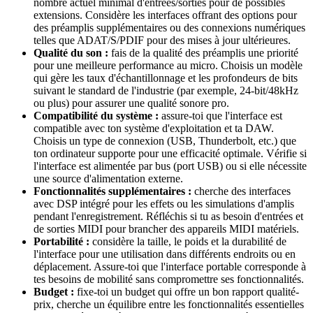
nombre actuel minimal d'entrées/sorties pour de possibles
extensions. Considère les interfaces offrant des options pour
des préamplis supplémentaires ou des connexions numériques
telles que ADAT/S/PDIF pour des mises à jour ultérieures.
Qualité du son :
fais de la qualité des préamplis une priorité
pour une meilleure performance au micro. Choisis un modèle
qui gère les taux d'échantillonnage et les profondeurs de bits
suivant le standard de l'industrie (par exemple, 24-bit/48kHz
ou plus) pour assurer une qualité sonore pro.
Compatibilité du système :
assure-toi que l'interface est
compatible avec ton système d'exploitation et ta DAW.
Choisis un type de connexion (USB, Thunderbolt, etc.) que
ton ordinateur supporte pour une efficacité optimale. Vérifie si
l'interface est alimentée par bus (port USB) ou si elle nécessite
une source d'alimentation externe.
Fonctionnalités supplémentaires :
cherche des interfaces
avec DSP intégré pour les effets ou les simulations d'amplis
pendant l'enregistrement. Réfléchis si tu as besoin d'entrées et
de sorties MIDI pour brancher des appareils MIDI matériels.
Portabilité :
considère la taille, le poids et la durabilité de
l'interface pour une utilisation dans différents endroits ou en
déplacement. Assure-toi que l'interface portable corresponde à
tes besoins de mobilité sans compromettre ses fonctionnalités.
Budget :
fixe-toi un budget qui offre un bon rapport qualité-
prix, cherche un équilibre entre les fonctionnalités essentielles