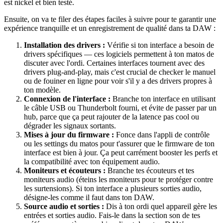
est nickel et bien testé.
Ensuite, on va te filer des étapes faciles à suivre pour te garantir une
expérience tranquille et un enregistrement de qualité dans ta DAW :
Installation des drivers :
Vérifie si ton interface a besoin de
drivers spécifiques — ces logiciels permettent à ton matos de
discuter avec l'ordi. Certaines interfaces tournent avec des
drivers plug-and-play, mais c'est crucial de checker le manuel
ou de fouiner en ligne pour voir s'il y a des drivers propres à
ton modèle.
Connexion de l'interface :
Branche ton interface en utilisant
le câble USB ou Thunderbolt fourni, et évite de passer par un
hub, parce que ça peut rajouter de la latence pas cool ou
dégrader les signaux sortants.
Mises à jour du firmware :
Fonce dans l'appli de contrôle
ou les settings du matos pour t'assurer que le firmware de ton
interface est bien à jour. Ça peut carrément booster les perfs et
la compatibilité avec ton équipement audio.
Moniteurs et écouteurs :
Branche tes écouteurs et tes
moniteurs audio (éteins les moniteurs pour te protéger contre
les surtensions). Si ton interface a plusieurs sorties audio,
désigne-les comme il faut dans ton DAW.
Source audio et sorties :
Dis à ton ordi quel appareil gère les
entrées et sorties audio. Fais-le dans la section son de tes