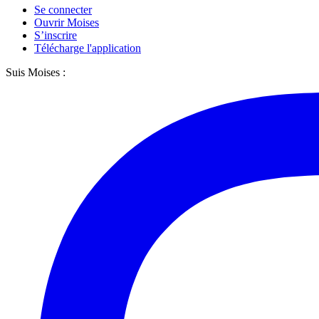
Se connecter
Ouvrir Moises
S’inscrire
Télécharge l'application
Suis Moises :