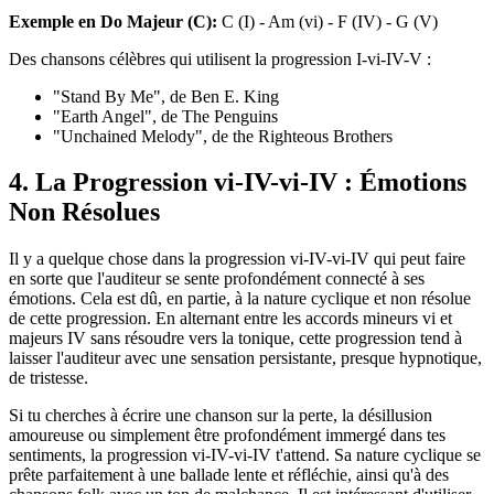
Exemple en Do Majeur (C):
C (I) - Am (vi) - F (IV) - G (V)
Des chansons célèbres qui utilisent la progression I-vi-IV-V :
"Stand By Me", de Ben E. King
"Earth Angel", de The Penguins
"Unchained Melody", de the Righteous Brothers
4. La Progression vi-IV-vi-IV : Émotions
Non Résolues
Il y a quelque chose dans la progression vi-IV-vi-IV qui peut faire
en sorte que l'auditeur se sente profondément connecté à ses
émotions. Cela est dû, en partie, à la nature cyclique et non résolue
de cette progression. En alternant entre les accords mineurs vi et
majeurs IV sans résoudre vers la tonique, cette progression tend à
laisser l'auditeur avec une sensation persistante, presque hypnotique,
de tristesse.
Si tu cherches à écrire une chanson sur la perte, la désillusion
amoureuse ou simplement être profondément immergé dans tes
sentiments, la progression vi-IV-vi-IV t'attend. Sa nature cyclique se
prête parfaitement à une ballade lente et réfléchie, ainsi qu'à des