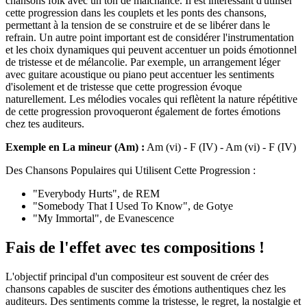
chansons folk avec un ton de malchance. Il est intéressant d'utiliser
cette progression dans les couplets et les ponts des chansons,
permettant à la tension de se construire et de se libérer dans le
refrain. Un autre point important est de considérer l'instrumentation
et les choix dynamiques qui peuvent accentuer un poids émotionnel
de tristesse et de mélancolie. Par exemple, un arrangement léger
avec guitare acoustique ou piano peut accentuer les sentiments
d'isolement et de tristesse que cette progression évoque
naturellement. Les mélodies vocales qui reflètent la nature répétitive
de cette progression provoqueront également de fortes émotions
chez tes auditeurs.
Exemple en La mineur (Am) :
Am (vi) - F (IV) - Am (vi) - F (IV)
Des Chansons Populaires qui Utilisent Cette Progression :
"Everybody Hurts", de REM
"Somebody That I Used To Know", de Gotye
"My Immortal", de Evanescence
Fais de l'effet avec tes compositions !
L'objectif principal d'un compositeur est souvent de créer des
chansons capables de susciter des émotions authentiques chez les
auditeurs. Des sentiments comme la tristesse, le regret, la nostalgie et