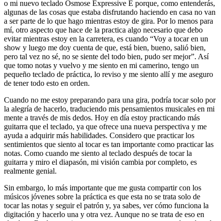
o mi nuevo teclado Osmose Expressive E porque, como entenderás,
algunas de las cosas que estaba disfrutando haciendo en casa no van
a ser parte de lo que hago mientras estoy de gira. Por lo menos para
mí, otro aspecto que hace de la practica algo necesario que debo
evitar mientras estoy en la carretera, es cuando “Voy a tocar en un
show y luego me doy cuenta de que, está bien, bueno, salió bien,
pero tal vez no sé, no se siente del todo bien, pudo ser mejor”. Así
que tomo notas y vuelvo y me siento en mi camerino, tengo un
pequeño teclado de práctica, lo reviso y me siento allí y me aseguro
de tener todo esto en orden.
Cuando no me estoy preparando para una gira, podría tocar solo por
la alegría de hacerlo, traduciendo mis pensamientos musicales en mi
mente a través de mis dedos. Hoy en día estoy practicando más
guitarra que el teclado, ya que ofrece una nueva perspectiva y me
ayuda a adquirir más habilidades. Considero que practicar los
sentimientos que siento al tocar es tan importante como practicar las
notas. Como cuando me siento al teclado después de tocar la
guitarra y miro el diapasón, mi visión cambia por completo, es
realmente genial.
Sin embargo, lo más importante que me gusta compartir con los
músicos jóvenes sobre la práctica es que esta no se trata solo de
tocar las notas y seguir el patrón y, ya sabes, ver cómo funciona la
digitación y hacerlo una y otra vez. Aunque no se trata de eso en