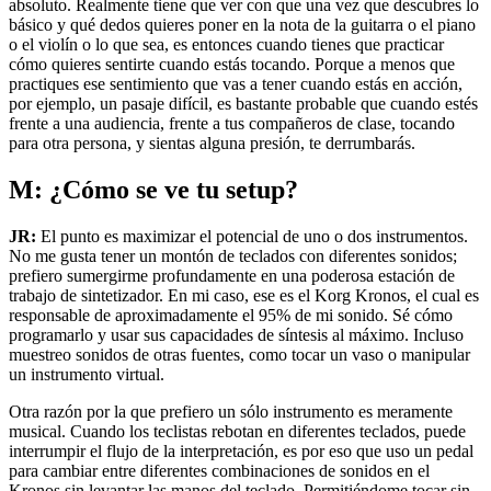
absoluto. Realmente tiene que ver con que una vez que descubres lo
básico y qué dedos quieres poner en la nota de la guitarra o el piano
o el violín o lo que sea, es entonces cuando tienes que practicar
cómo quieres sentirte cuando estás tocando. Porque a menos que
practiques ese sentimiento que vas a tener cuando estás en acción,
por ejemplo, un pasaje difícil, es bastante probable que cuando estés
frente a una audiencia, frente a tus compañeros de clase, tocando
para otra persona, y sientas alguna presión, te derrumbarás.
M: ¿Cómo se ve tu setup?
JR:
El punto es maximizar el potencial de uno o dos instrumentos.
No me gusta tener un montón de teclados con diferentes sonidos;
prefiero sumergirme profundamente en una poderosa estación de
trabajo de sintetizador. En mi caso, ese es el Korg Kronos, el cual es
responsable de aproximadamente el 95% de mi sonido. Sé cómo
programarlo y usar sus capacidades de síntesis al máximo. Incluso
muestreo sonidos de otras fuentes, como tocar un vaso o manipular
un instrumento virtual.
Otra razón por la que prefiero un sólo instrumento es meramente
musical. Cuando los teclistas rebotan en diferentes teclados, puede
interrumpir el flujo de la interpretación, es por eso que uso un pedal
para cambiar entre diferentes combinaciones de sonidos en el
Kronos sin levantar las manos del teclado. Permitiéndome tocar sin