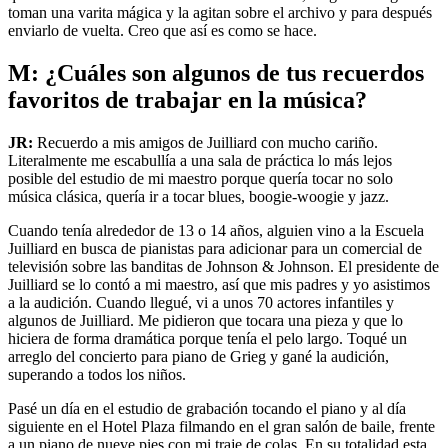
toman una varita mágica y la agitan sobre el archivo y para después
enviarlo de vuelta. Creo que así es como se hace.
M: ¿Cuáles son algunos de tus recuerdos
favoritos de trabajar en la música?
JR:
Recuerdo a mis amigos de Juilliard con mucho cariño.
Literalmente me escabullía a una sala de práctica lo más lejos
posible del estudio de mi maestro porque quería tocar no solo
música clásica, quería ir a tocar blues, boogie-woogie y jazz.
Cuando tenía alrededor de 13 o 14 años, alguien vino a la Escuela
Juilliard en busca de pianistas para adicionar para un comercial de
televisión sobre las banditas de Johnson & Johnson. El presidente de
Juilliard se lo contó a mi maestro, así que mis padres y yo asistimos
a la audición. Cuando llegué, vi a unos 70 actores infantiles y
algunos de Juilliard. Me pidieron que tocara una pieza y que lo
hiciera de forma dramática porque tenía el pelo largo. Toqué un
arreglo del concierto para piano de Grieg y gané la audición,
superando a todos los niños.
Pasé un día en el estudio de grabación tocando el piano y al día
siguiente en el Hotel Plaza filmando en el gran salón de baile, frente
a un piano de nueve pies con mi traje de colas. En su totalidad esta