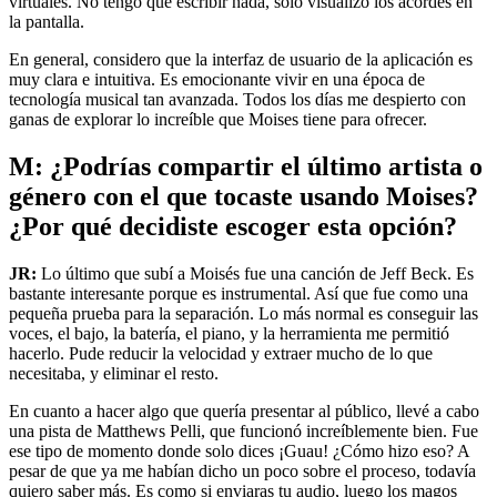
virtuales. No tengo que escribir nada, solo visualizo los acordes en
la pantalla.
En general, considero que la interfaz de usuario de la aplicación es
muy clara e intuitiva. Es emocionante vivir en una época de
tecnología musical tan avanzada. Todos los días me despierto con
ganas de explorar lo increíble que Moises tiene para ofrecer.
M: ¿Podrías compartir el último artista o
género con el que tocaste usando Moises?
¿Por qué decidiste escoger esta opción?
JR:
Lo último que subí a Moisés fue una canción de Jeff Beck. Es
bastante interesante porque es instrumental. Así que fue como una
pequeña prueba para la separación. Lo más normal es conseguir las
voces, el bajo, la batería, el piano, y la herramienta me permitió
hacerlo. Pude reducir la velocidad y extraer mucho de lo que
necesitaba, y eliminar el resto.
En cuanto a hacer algo que quería presentar al público, llevé a cabo
una pista de Matthews Pelli, que funcionó increíblemente bien. Fue
ese tipo de momento donde solo dices ¡Guau! ¿Cómo hizo eso? A
pesar de que ya me habían dicho un poco sobre el proceso, todavía
quiero saber más. Es como si enviaras tu audio, luego los magos