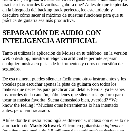
practicar tus acordes favoritos... ¿ahora qué? Antes de que te pierdas
en la búsqueda del backing track perfecto, lee este artículo y
descubre cómo sacar el máximo de nuestras funciones para que tu
práctica de guitarra sea más productiva.
SEPARACIÓN DE AUDIO CON
INTELIGENCIA ARTIFICIAL
Tanto si utilizas la aplicación de Moises en tu teléfono, en la versión
web o desktop, nuestra inteligencia artificial te permite separar
cualquier música en pistas de instrumentos y coros en cuestión de
segundos.
De esa manera, puedes silenciar fácilmente otros instrumentos y los
vocales para escuchar apenas la pista de guitarra con todos los
matices que necesitas para practicar con detalle. Pero si ya te sabes
los acordes de la canción, sólo tienes que silenciar la guitarra para
tocar tu música favorita. Suena demasiado bien, ¿verdad? *We
know the feeling! *Muchas otras herramientas lo han intentado
antes, pero han fracasado.
Ahí es donde nuestra tecnología se diferencia, incluso con el sello de
aprobación de
Marty Schwart.
El icónico guitarrista e
influencer
(que tiene una media de 3,5 millones de seguidores) se deshace en