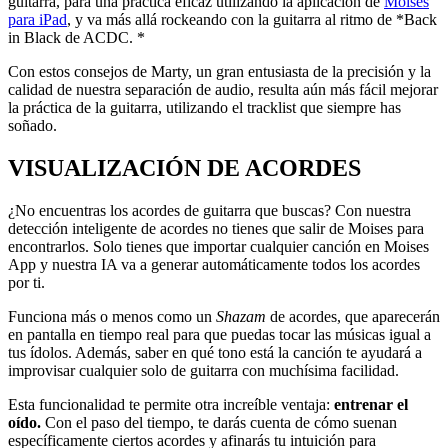
guitarra, para una práctica eficaz utilizando la aplicación de
Moises
para iPad
, y va más allá rockeando con la guitarra al ritmo de *Back
in Black de ACDC. *
Con estos consejos de Marty, un gran entusiasta de la precisión y la
calidad de nuestra separación de audio, resulta aún más fácil mejorar
la práctica de la guitarra, utilizando el tracklist que siempre has
soñado.
VISUALIZACIÓN DE ACORDES
¿No encuentras los acordes de guitarra que buscas? Con nuestra
detección inteligente de acordes no tienes que salir de Moises para
encontrarlos. Solo tienes que importar cualquier canción en Moises
App y nuestra IA va a generar automáticamente todos los acordes
por ti.
Funciona más o menos como un
Shazam
de acordes, que aparecerán
en pantalla en tiempo real para que puedas tocar las músicas igual a
tus ídolos. Además, saber en qué tono está la canción te ayudará a
improvisar cualquier solo de guitarra con muchísima facilidad.
Esta funcionalidad te permite otra increíble ventaja:
entrenar el
oído.
Con el paso del tiempo, te darás cuenta de cómo suenan
específicamente ciertos acordes y afinarás tu intuición para