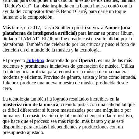
artificial para componer una canción al estilo de los Beatles, llamada
"Daddy's Car". La pista inspirada en la banda inglesa contó con la
ayuda del compositor francés Benoit Carré, para darle un toque
humano a la composición.
Más tarde, en 2017, Taryn Southern prestó su voz a
Amper (una
plataforma de inteligencia artificial)
para lanzar su primer álbum,
titulado "I AM AI". El álbum fue creado casi en su totalidad por la
plataforma. También fue celebrado por los críticos y puso el foco de
atención en el mundo de la música y la tecnología.
El proyecto
Jukebox
desarrollado por
OpenAI
, es una de las más
recientes y prominentes iniciativas de generación de música. Utiliza
la inteligencia artificial para reconstruir la música de una manera
moderna y eficiente. Provisto de género, artista y letra como entrada,
Jukebox produce una nueva muestra de música producida desde
cero.
La tecnología también ha logrado resultados increíbles en la
masterización de la música
, creando pistas con una calidad tal que
es difícil diferenciar si fueron masterizadas por una máquina o por
humanos. La masterización digital también tiene otro lado positivo,
que hace que el proceso sea más rápido, más barato y que esté
disponible para artistas independientes y producciones con un
presupuesto ajustado.