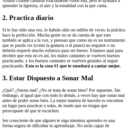
Ariana Grande cantarás exactamente como ella, pero te ayudará a
aprender la ligereza, el aire y la tonalidad con la que canta.
2. Practica diario
Si lo has oído una vez, lo habrás oído un millón de veces: la práctica
hace la perfección. Mucha gente no se da cuenta de que esto
también se aplica a la voz, y piensan que como no es un instrumento
que se pueda ver (como la guitarra o el piano) no requiere o no
debería requerir mucho esfuerzo para ser bueno. Estamos aquí para
decirles que esto no es así, los malos cantantes se vuelven buenos
practicando, y los buenos cantantes se vuelven geniales al seguir
practicando.
Esta es la cosa #1 que te enseñará a cantar mejor.
3. Estar Dispuesto a Sonar Mal
¿Qué? ¿Suena mal? ¿No se trata de sonar bien? Por supuesto. Sin
embargo, al igual que con todo lo demás, a veces hay que sonar mal
antes de poder sonar bien. La mejor manera de hacerlo es encontrar
un lugar para practicar a solas, de modo que no tengas que
preocuparte de que te escuchen.
Ser consciente de que alguien te oiga mientras aprendes es una
forma segura de dificultar tu aprendizaje. No serás capaz de